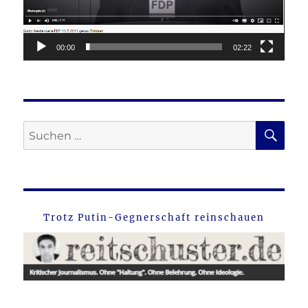
00:00
02:22
SU
Suche
nach:
Trotz Putin-Gegnerschaft reinschauen