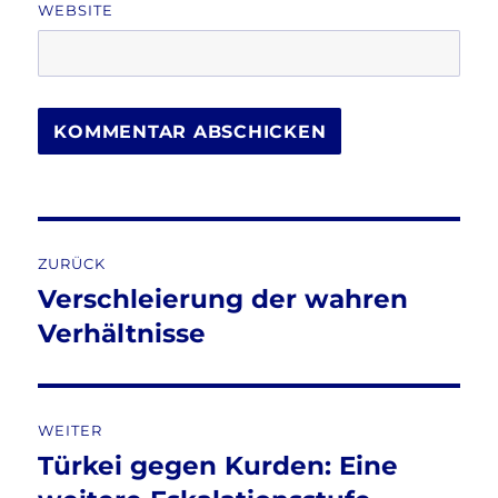
WEBSITE
Beitragsnavigation
ZURÜCK
Verschleierung der wahren
Vorheriger
Beitrag:
Verhältnisse
WEITER
Türkei gegen Kurden: Eine
Nächster
Beitrag: