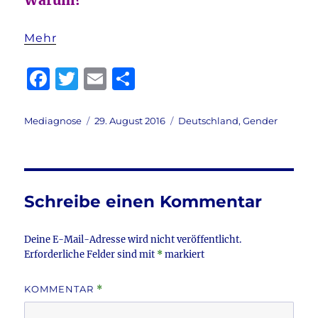
Warum?
Mehr
F
T
E
T
a
w
m
ei
c
it
ai
le
Autor
Veröffentlicht
Kategorien
Mediagnose
29. August 2016
Deutschland
,
Gender
am
e
te
l
n
b
r
o
Schreibe einen Kommentar
o
k
Deine E-Mail-Adresse wird nicht veröffentlicht.
Erforderliche Felder sind mit
*
markiert
KOMMENTAR
*