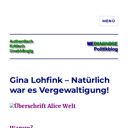
MENÜ
Jeder hat das Recht, seine
Meinung in Wort, Schrift und Bild
frei zu äußern und zu verbreiten
Gina Lohfink – Natürlich
war es Vergewaltigung!