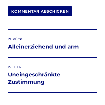
Beitragsnavigation
ZURÜCK
Alleinerziehend und arm
Vorheriger
Beitrag:
WEITER
Uneingeschränkte
Nächster
Beitrag:
Zustimmung