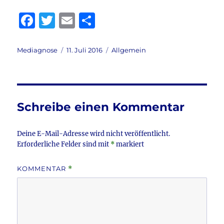
F
T
E
T
a
w
m
ei
c
it
ai
le
Autor
Veröffentlicht
Kategorien
Mediagnose
11. Juli 2016
Allgemein
am
e
te
l
n
b
r
o
Schreibe einen Kommentar
o
k
Deine E-Mail-Adresse wird nicht veröffentlicht.
Erforderliche Felder sind mit
*
markiert
KOMMENTAR
*