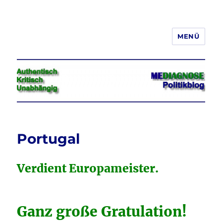
MENÜ
Jeder hat das Recht, seine
Meinung in Wort, Schrift und Bild
frei zu äußern und zu verbreiten
Portugal
Verdient Europameister.
Ganz große Gratulation!