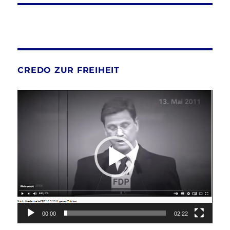
CREDO ZUR FREIHEIT
Video-
Player
00:00
02:22