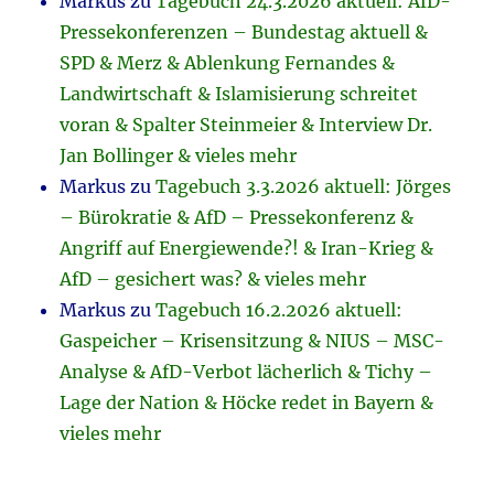
Markus
zu
Tagebuch 24.3.2026 aktuell: AfD-
Pressekonferenzen – Bundestag aktuell &
SPD & Merz & Ablenkung Fernandes &
Landwirtschaft & Islamisierung schreitet
voran & Spalter Steinmeier & Interview Dr.
Jan Bollinger & vieles mehr
Markus
zu
Tagebuch 3.3.2026 aktuell: Jörges
– Bürokratie & AfD – Pressekonferenz &
Angriff auf Energiewende?! & Iran-Krieg &
AfD – gesichert was? & vieles mehr
Markus
zu
Tagebuch 16.2.2026 aktuell:
Gaspeicher – Krisensitzung & NIUS – MSC-
Analyse & AfD-Verbot lächerlich & Tichy –
Lage der Nation & Höcke redet in Bayern &
vieles mehr