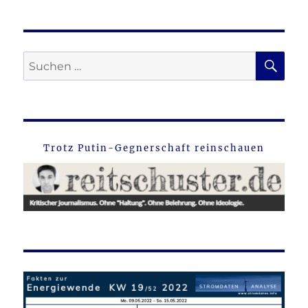
SU
Suche
nach:
Trotz Putin-Gegnerschaft reinschauen