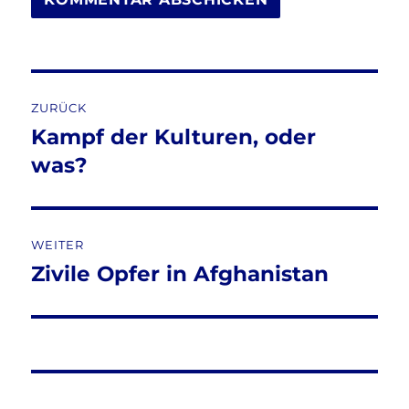
Beitragsnavigation
ZURÜCK
Kampf der Kulturen, oder
Vorheriger
Beitrag:
was?
WEITER
Zivile Opfer in Afghanistan
Nächster
Beitrag: