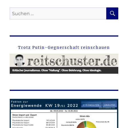
SU
Suche
nach:
Trotz Putin-Gegnerschaft reinschauen