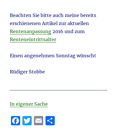
Beachten Sie bitte auch meine bereits
erschienenen Artikel zur aktuellen
Rentenanpassung
2016 und zum
Renteneintrittsalter
Einen angenehmen Sonntag wünscht
Rüdiger Stobbe
__________________________
In eigener Sache
F
T
E
T