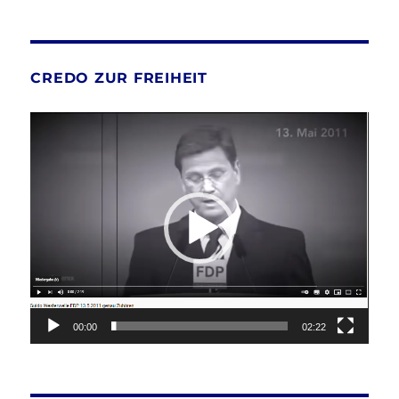
CREDO ZUR FREIHEIT
Video-
Player
00:00
02:22