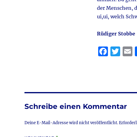
der Menschen, die
ui,ui, welch Sc
Rüdiger Stobb
F
T
a
w
c
it
a
e
te
l
b
r
o
Schreibe einen Kommentar
o
k
Deine E-Mail-Adresse wird nicht veröffentlicht.
Erforderl