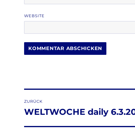
WEBSITE
Beitragsnavigation
ZURÜCK
WELTWOCHE daily 6.3.20
Vorheriger
Beitrag: