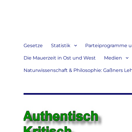
Jeder hat das Recht, sein
verbreiten
Gesetze
Statistik
Parteiprogramme u.
Die Mauerzeit in Ost und West
Medien
Naturwissenschaft & Philosophie: Gaßners Le