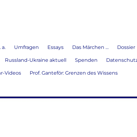
e Meinung in Wort, Schrift und
 a.
Umfragen
Essays
Das Märchen …
Dossier
Russland-Ukraine aktuell
Spenden
Datenschutz
hr-Videos
Prof. Ganteför: Grenzen des Wissens