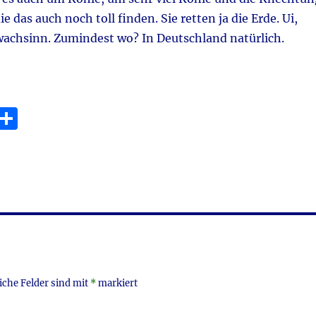
 das auch noch toll finden. Sie retten ja die Erde. Ui,
hwachsinn. Zumindest wo? In Deutschland natürlich.
e
E
T
m
ei
i
le
n
iche Felder sind mit
*
markiert