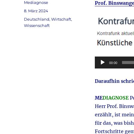
Autor
Mediagnose
Prof. Binswang
Veröffentlicht
8. März 2024
am
Kategorien
Deutschland
,
Wirtschaft
,
Wissenschaft
Audio-
00:00
Player
Daraufhin schr
ME
DIAGNOSE
Po
Herr Prof. Bins
erzählt, ist mei
für das, was bi
Fortschritte gem