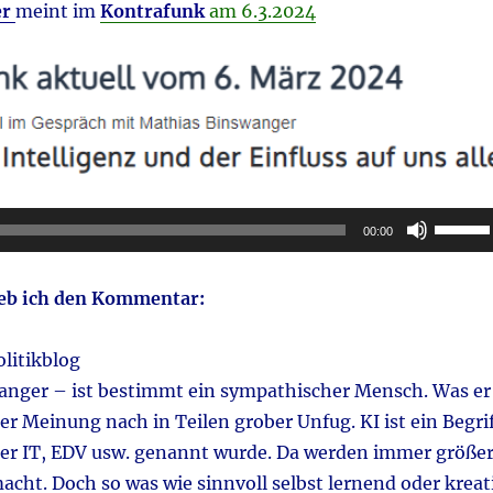
er
meint im
Kontrafunk
am 6.3.2024
Pfeilta
00:00
Hoch/R
benutz
ieb ich den Kommentar:
um
die
litikblog
Lautstä
wanger – ist bestimmt ein sympathischer Mensch. Was er
zu
ner Meinung nach in Teilen grober Unfug. KI ist ein Begri
regeln.
sher IT, EDV usw. genannt wurde. Da werden immer größe
acht. Doch so was wie sinnvoll selbst lernend oder kreat