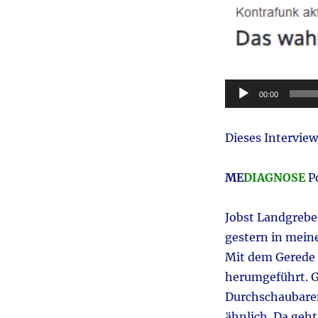
Audio-
00:00
Player
Dieses Intervie
ME
DIAGNOSE
Po
Jobst Landgrebe 
gestern in mei
Mit dem Gerede 
herumgeführt. G
Durchschaubarem
ähnlich. Da geh