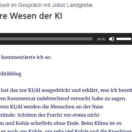
Pfeilta
00:00
Hoch/R
benutz
w kommentierte ich so:
um
die
litikblog
Lautstä
zu
hat das zur KI/AI ausgedrückt und erklärt, was ich berei
regeln.
nem Kommentar radebrechend versucht habe zu sagen.
von KI/AI werden die Menschen an der Nase
ründe: Schüren der Furcht vor etwas nicht
 und Kohle scheffeln ohne Ende. Beim Klima ist es
t es auch um Kohle, um sehr viel Kohle und die Knechtun