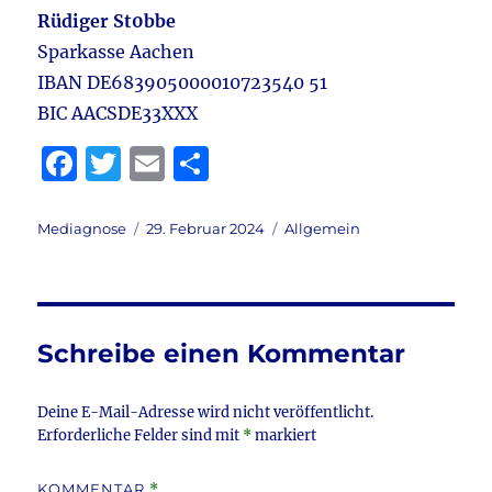
Rüdiger St0bbe
Sparkasse Aachen
IBAN DE683905000010723540 51
BIC AACSDE33XXX
F
T
E
T
a
w
m
ei
c
it
ai
le
Autor
Veröffentlicht
Kategorien
Mediagnose
29. Februar 2024
Allgemein
am
e
te
l
n
b
r
o
Schreibe einen Kommentar
o
k
Deine E-Mail-Adresse wird nicht veröffentlicht.
Erforderliche Felder sind mit
*
markiert
KOMMENTAR
*