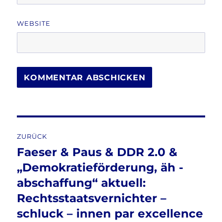
WEBSITE
Beitragsnavigation
ZURÜCK
Faeser & Paus & DDR 2.0 &
Vorheriger
Beitrag:
„Demokratieförderung, äh -
abschaffung“ aktuell:
Rechtsstaatsvernichter –
schluck – innen par excellence