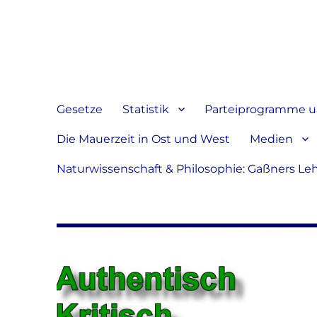
Jeder hat das Recht, sein
verbreiten
Gesetze
Statistik
Parteiprogramme u.
Die Mauerzeit in Ost und West
Medien
Naturwissenschaft & Philosophie: Gaßners Le