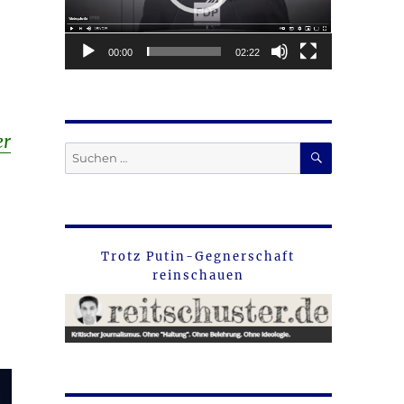
00:00
02:22
er
SUCHEN
Suche
nach:
Trotz Putin-Gegnerschaft
reinschauen