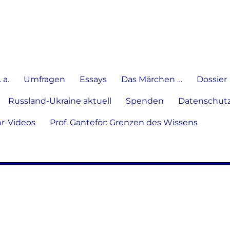
e Meinung in Wort, Schrift und
 a.
Umfragen
Essays
Das Märchen …
Dossier
Russland-Ukraine aktuell
Spenden
Datenschutz
hr-Videos
Prof. Ganteför: Grenzen des Wissens