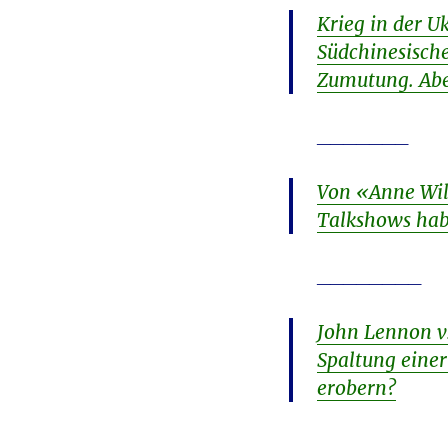
Krieg in der U
Südchinesisch
Zumutung. Abe
_______
Von «Anne Wil
Talkshows hab
________
John Lennon vs
Spaltung einer
erobern?