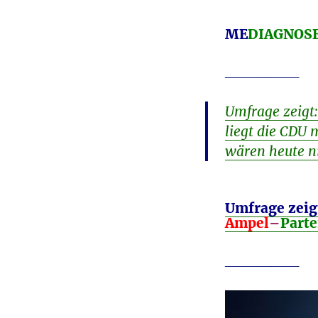
ME
DIAGNOS
________
Umfrage zeigt:
liegt die CDU
wären heute n
Umfrage zeig
Ampel
–
Parte
________