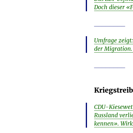
Doch dieser «F
________
Umfrage zeigt
der Migration.
________
Kriegstrei
CDU-Kiesewett
Russland verli
kennen». Wirk