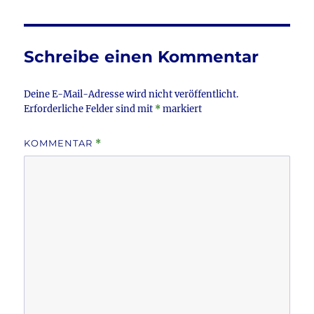
e
te
l
n
b
r
o
Schreibe einen Kommentar
o
k
Deine E-Mail-Adresse wird nicht veröffentlicht.
Erforderliche Felder sind mit
*
markiert
KOMMENTAR
*