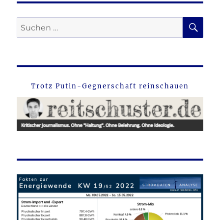
SU
Suche
nach:
Trotz Putin-Gegnerschaft reinschauen