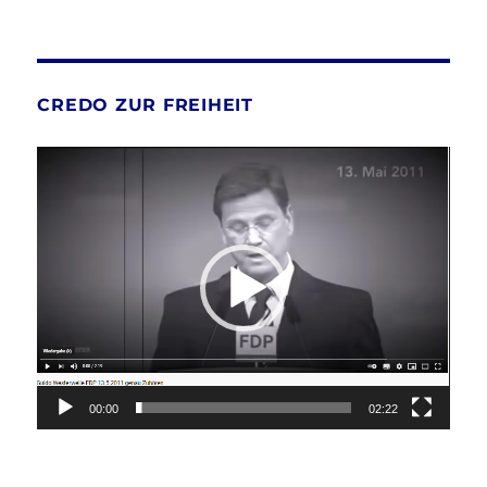
CREDO ZUR FREIHEIT
Video-
Player
00:00
02:22