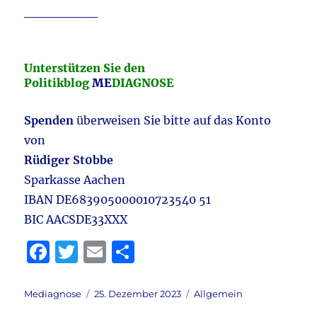
________
Unterstützen Sie den
Politikblog
ME
DIAGNOSE
Spenden
überweisen Sie bitte auf das Konto
von
Rüdiger St0bbe
Sparkasse Aachen
IBAN DE683905000010723540 51
BIC AACSDE33XXX
F
T
E
T
a
w
m
ei
c
it
ai
le
Autor
Veröffentlicht
Kategorien
Mediagnose
25. Dezember 2023
Allgemein
am