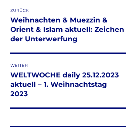
Beitragsnavigation
ZURÜCK
Weihnachten & Muezzin &
Vorheriger
Beitrag:
Orient & Islam aktuell: Zeichen
der Unterwerfung
WEITER
WELTWOCHE daily 25.12.2023
Nächster
Beitrag:
aktuell – 1. Weihnachtstag
2023