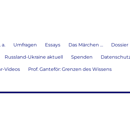
e Meinung in Wort, Schrift und
 a.
Umfragen
Essays
Das Märchen …
Dossier
Russland-Ukraine aktuell
Spenden
Datenschutz
hr-Videos
Prof. Ganteför: Grenzen des Wissens