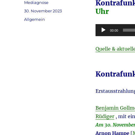
Kontrafun
Autor
Mediagnose
Uhr
Veröffentlicht
30. November 2023
am
Kategorien
Allgemein
Audio-
00:00
Player
Quelle & aktuel
Kontrafunk
Erstausstrahlun
Benjamin Gollm
Rüdiger
, mit ei
Am 30. November 
Arnon Hampe
[