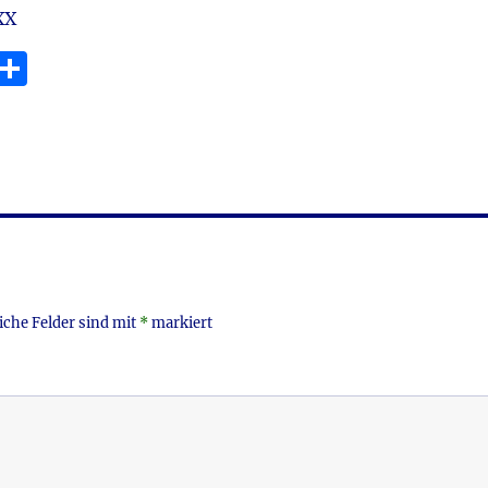
XX
E
T
m
ei
i
le
n
iche Felder sind mit
*
markiert