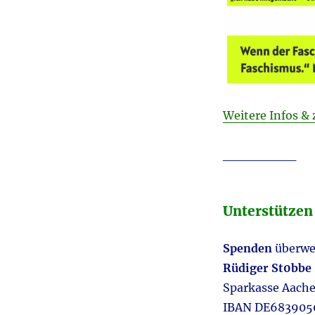
Weitere Infos &
________
Unterstützen
Spenden
überwei
Rüdiger St0bbe
Sparkasse Aach
IBAN DE683905