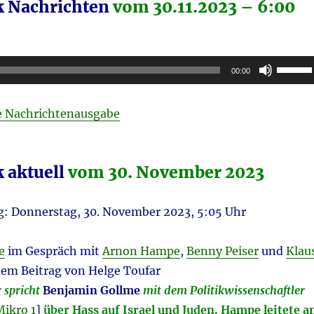
k Nachrichten
vom 30.11.2023 – 6:00
Pfeilta
00:00
Hoch/R
benutz
le Nachrichtenausgabe
um
die
Lautstä
 aktuell
vom 30. November 2023
zu
regeln.
g: Donnerstag, 30. November 2023, 5:05 Uhr
e
im Gespräch mit
Arnon Hampe
,
Benny Peiser
und
Klau
nem Beitrag von
Helge Toufar
spricht
Benjamin Gollme
mit dem Politikwissenschaftler
Mikro 1
]
über Hass auf Israel und Juden. Hampe leitete 