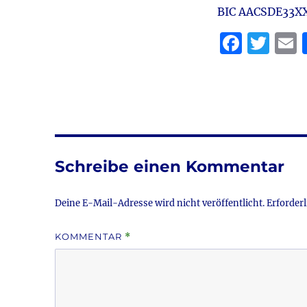
BIC AACSDE33X
F
T
a
w
c
it
a
e
te
l
b
r
o
Schreibe einen Kommentar
o
k
Deine E-Mail-Adresse wird nicht veröffentlicht.
Erforderl
KOMMENTAR
*