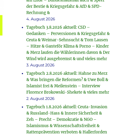
am Ende – Bundeshaushalt auch & Speer
der Bestie & Kriegsgefahr & AfD & SPD-
Rechnung &
4. August 2026
Tagebuch 3.8.2026 aktuell: CSD –
Gedanken – Perversionen & Kriegsgefahr &
Ceuta & Weimar-Sehnsucht & Tom Lausen
– Hitze & Ganteför Klima & Porno – Kinder
& Merz laufen die Wählerinnen davon & Der
Wind wird ausgebremst & und vieles mehr
3. August 2026
Tagebuch 2.8.2026 aktuell: Hahne zu Merz
& Was bringen die Reformen? & Uwe Boll &
Islamist frei & Meilenstein – Interview
Florence Brokowski-Shekete & vieles mehr
2. August 2026
Tagebuch 1.8.2026 aktuell: Ceuta-Invasion
& Russland-Hass & Innere Sicherheit &
Zeh – Precht – Demokratie & NGO –
Islamismus & Wissenschaftsfreiheit &
Rattenprävention verboten & Hallerforden