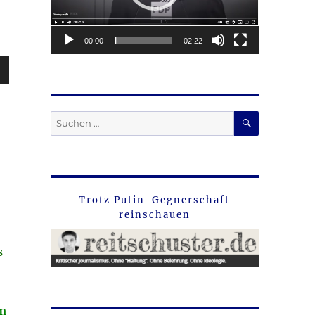
00:00
02:22
sten
unter
en,
SUCHEN
Suche
nach:
rke
Trotz Putin-Gegnerschaft
reinschauen
s
am