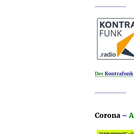
________
Der
Kontrafunk
________
Corona
–
A