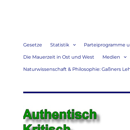
Jeder hat das Recht, sein
verbreiten
Gesetze
Statistik
Parteiprogramme u.
Die Mauerzeit in Ost und West
Medien
Naturwissenschaft & Philosophie: Gaßners Le