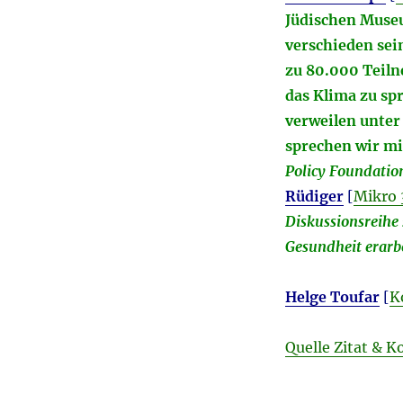
Jüdischen Muse
verschieden sei
zu 80.000 Teil
das Klima zu spr
verweilen unter
sprechen wir mi
Policy Foundatio
Rüdiger
[
Mikro 
Diskussionsreihe 
Gesundheit erarbe
Helge Toufar
[
K
Quelle Zitat & K
________