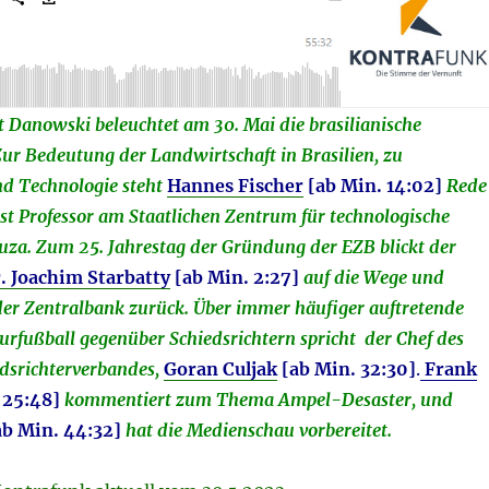
 Danowski beleuchtet am 30. Mai die brasilianische
ur Bedeutung der Landwirtschaft in Brasilien, zu
nd Technologie steht
Hannes Fischer
[ab Min. 14:02
]
Rede
st Professor am Staatlichen Zentrum für technologische
uza. Zum 25. Jahrestag der Gründung der EZB blickt der
r. Joachim Starbatty
[ab Min. 2:27]
auf die Wege und
er Zentralbank zurück. Über immer häufiger auftretende
rfußball gegenüber Schiedsrichtern spricht der Chef des
dsrichterverbandes,
Goran Culjak
[ab Min. 32:30]
.
Frank
 25:48]
kommentiert zum Thema Ampel-Desaster, und
b Min. 44:32]
hat die Medienschau vorbereitet.