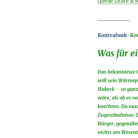
Quelle Zitate & 
________
Kontrafunk-
Ko
Was für e
Das bekannteste G
will sein Wärmep
Habeck – so ganz
wäre, als ob es v
knechten. Da mach
Zugeständnisse. D
Bürger, gegenübe
nichts am Wesent