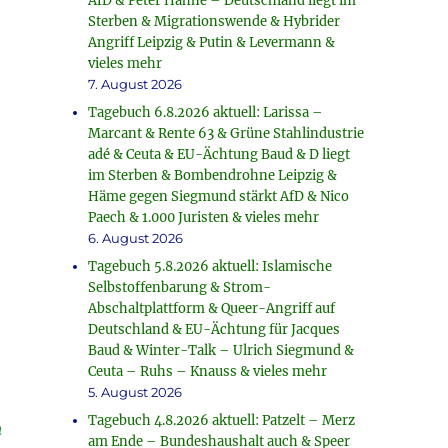
AfD & Peter Hahne – Deutschland liegt im
Sterben & Migrationswende & Hybrider
Angriff Leipzig & Putin & Levermann &
vieles mehr
7. August 2026
Tagebuch 6.8.2026 aktuell: Larissa –
Marcant & Rente 63 & Grüne Stahlindustrie
adé & Ceuta & EU-Ächtung Baud & D liegt
im Sterben & Bombendrohne Leipzig &
Häme gegen Siegmund stärkt AfD & Nico
Paech & 1.000 Juristen & vieles mehr
6. August 2026
Tagebuch 5.8.2026 aktuell: Islamische
Selbstoffenbarung & Strom-
Abschaltplattform & Queer-Angriff auf
Deutschland & EU-Ächtung für Jacques
Baud & Winter-Talk – Ulrich Siegmund &
Ceuta – Ruhs – Knauss & vieles mehr
5. August 2026
Tagebuch 4.8.2026 aktuell: Patzelt – Merz
n
am Ende – Bundeshaushalt auch & Speer