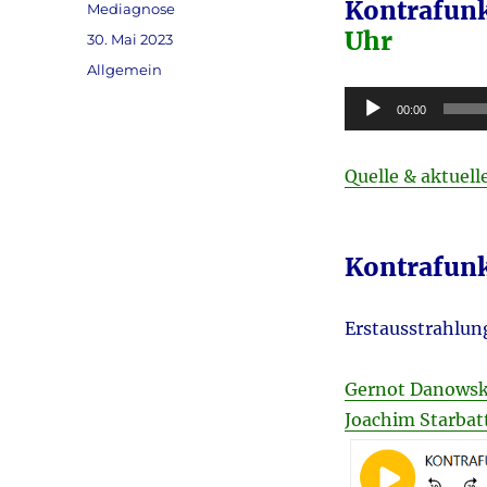
Kontrafunk
Autor
Mediagnose
Uhr
Veröffentlicht
30. Mai 2023
am
Kategorien
Allgemein
Audio-
00:00
Player
Quelle & aktuel
Kontrafunk
Erstausstrahlung
Gernot Danowsk
Joachim Starbat