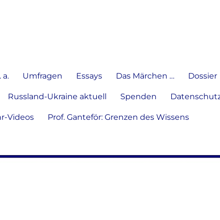
e Meinung in Wort, Schrift und
 a.
Umfragen
Essays
Das Märchen …
Dossier
Russland-Ukraine aktuell
Spenden
Datenschutz
hr-Videos
Prof. Ganteför: Grenzen des Wissens