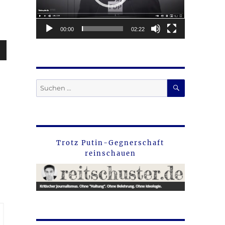
00:00
02:22
sten
unter
en,
SUCHEN
Suche
nach:
rke
Trotz Putin-Gegnerschaft
reinschauen