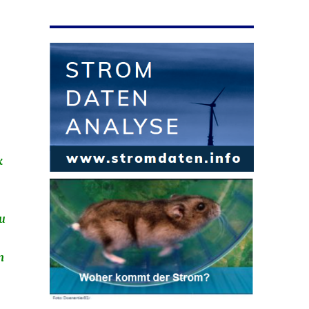
k
zu
m