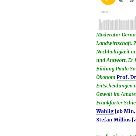
Moderator Gernot
Landwirtschaft. Z
Nachhaltigkeit u
und Antwort. Er i
Bildung Paula So
Ökonom
Prof. D
Entscheidungen d
Gewalt im Amateu
Frankfurter Schie
Wahlig
[ab Min.
Stefan Millius
[a