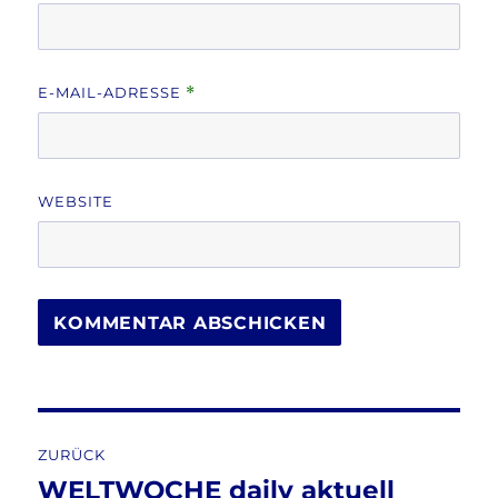
E-MAIL-ADRESSE
*
WEBSITE
Beitragsnavigation
ZURÜCK
WELTWOCHE daily aktuell
Vorheriger