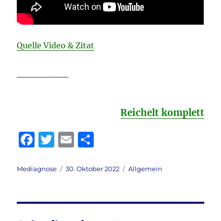
Quelle Video & Zitat
________
Reichelt komplett
F
T
E
T
a
w
m
ei
c
it
ai
le
Autor
Veröffentlicht
Kategorien
Mediagnose
30. Oktober 2022
Allgemein
am
e
te
l
n
b
r
o