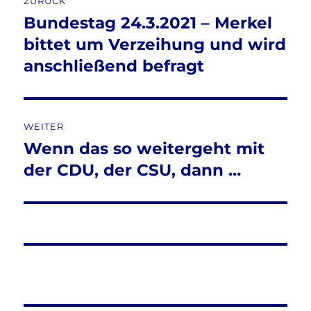
ZURÜCK
Bundestag 24.3.2021 – Merkel
Vorheriger
Beitrag:
bittet um Verzeihung und wird
anschließend befragt
WEITER
Wenn das so weitergeht mit
Nächster
Beitrag:
der CDU, der CSU, dann …