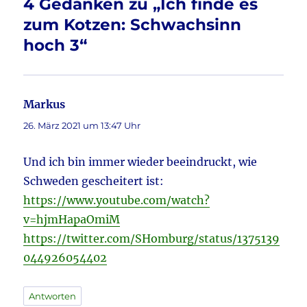
4 Gedanken zu „Ich finde es
o
zum Kotzen: Schwachsinn
k
hoch 3“
Markus
sagt:
26. März 2021 um 13:47 Uhr
Und ich bin immer wieder beeindruckt, wie
Schweden gescheitert ist:
https://www.youtube.com/watch?
v=hjmHapaOmiM
https://twitter.com/SHomburg/status/1375139
044926054402
Antworten