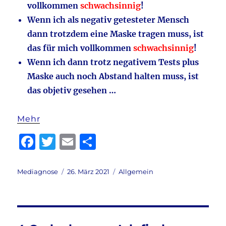
vollkommen
schwachsinnig
!
Wenn ich als negativ getesteter Mensch
dann trotzdem eine Maske tragen muss, ist
das für mich vollkommen
schwachsinnig
!
Wenn ich dann trotz negativem Tests plus
Maske auch noch Abstand halten muss, ist
das objetiv gesehen …
Mehr
F
T
E
T
a
w
m
ei
c
it
ai
le
Autor
Veröffentlicht
Kategorien
Mediagnose
26. März 2021
Allgemein
am
e
te
l
n
b
r
o