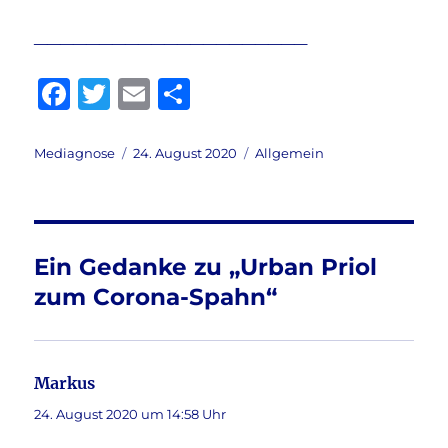
_____________________
F
T
E
T
a
w
m
ei
c
it
ai
le
Autor
Veröffentlicht
Kategorien
Mediagnose
24. August 2020
Allgemein
am
e
te
l
n
b
r
o
Ein Gedanke zu „Urban Priol
o
zum Corona-Spahn“
k
Markus
sagt:
24. August 2020 um 14:58 Uhr