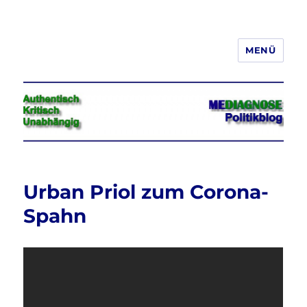
MENÜ
Jeder hat das Recht, seine
Meinung in Wort, Schrift und Bild
frei zu äußern und zu verbreiten
Urban Priol zum Corona-
Spahn