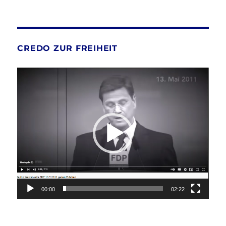
CREDO ZUR FREIHEIT
Video-
Player
00:00
02:22