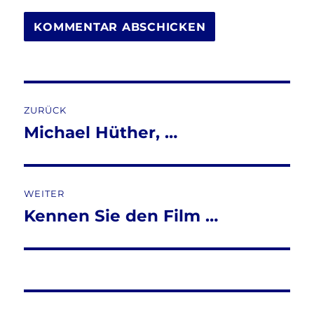
Beitragsnavigation
ZURÜCK
Michael Hüther, …
Vorheriger
Beitrag:
WEITER
Kennen Sie den Film …
Nächster
Beitrag: