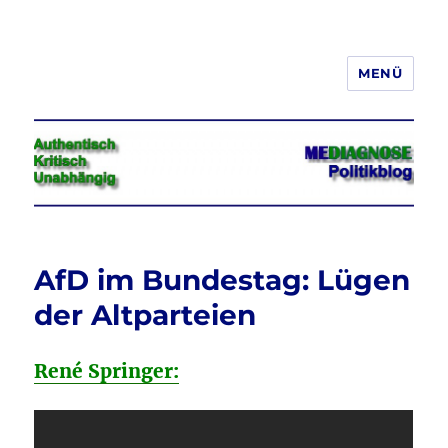
MENÜ
Jeder hat das Recht, seine
Meinung in Wort, Schrift und Bild
frei zu äußern und zu verbreiten
AfD im Bundestag: Lügen
der Altparteien
René Springer: