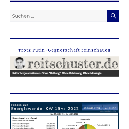
SU
Suche
nach:
Trotz Putin-Gegnerschaft reinschauen