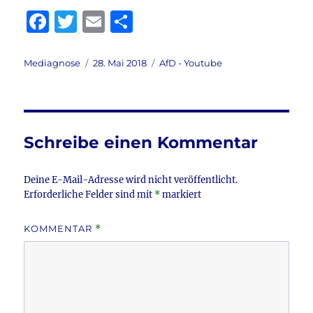
F
T
E
T
a
w
m
ei
c
it
ai
le
Autor
Veröffentlicht
Kategorien
Mediagnose
28. Mai 2018
AfD - Youtube
am
e
te
l
n
b
r
o
Schreibe einen Kommentar
o
k
Deine E-Mail-Adresse wird nicht veröffentlicht.
Erforderliche Felder sind mit
*
markiert
KOMMENTAR
*