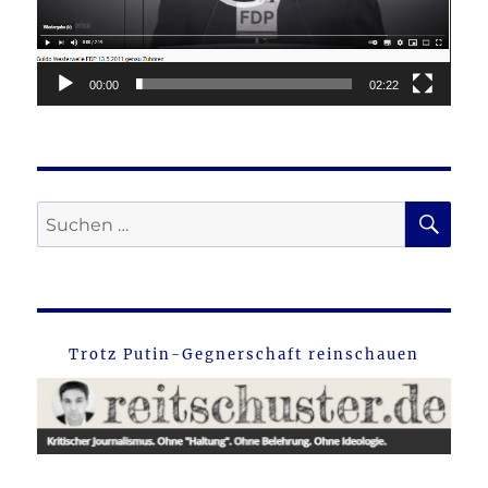
00:00
02:22
SU
Suche
nach:
Trotz Putin-Gegnerschaft reinschauen