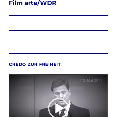
Beitrag:
Film arte/WDR
CREDO ZUR FREIHEIT
Video-
Player