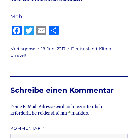
Mehr
F
T
E
T
a
w
m
ei
c
it
ai
le
Autor
Veröffentlicht
Kategorien
Mediagnose
18. Juni 2017
Deutschland
,
Klima
,
am
Umwelt
e
te
l
n
b
r
o
o
Schreibe einen Kommentar
k
Deine E-Mail-Adresse wird nicht veröffentlicht.
Erforderliche Felder sind mit
*
markiert
KOMMENTAR
*