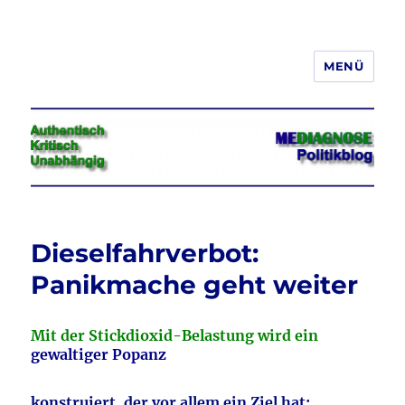
MENÜ
Jeder hat das Recht, seine
Meinung in Wort, Schrift und Bild
frei zu äußern und zu verbreiten
Dieselfahrverbot:
Panikmache geht weiter
Mit der Stickdioxid-Belastung wird ein
gewaltiger Popanz
konstruiert, der vor allem ein Ziel hat: