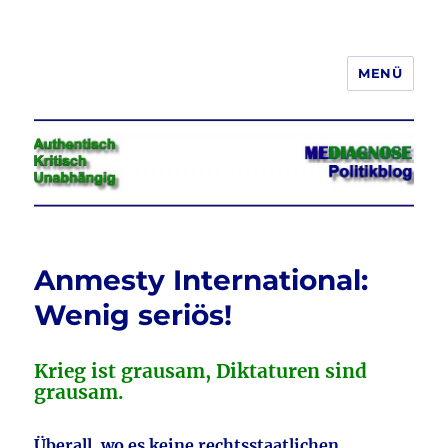
MENÜ
Jeder hat das Recht, seine
Meinung in Wort, Schrift und Bild
frei zu äußern und zu verbreiten
Anmesty International:
Wenig seriös!
Krieg ist grausam, Diktaturen sind
grausam.
Überall, wo es keine rechtsstaatlichen