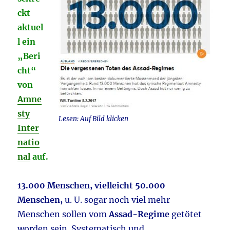
ckt
aktuel
l ein
„Beri
cht“
von
Amne
sty
Lesen: Auf Bild klicken
Inter
natio
nal
auf.
13.000 Menschen, vielleicht 50.000
Menschen,
u. U. sogar noch viel mehr
Menschen sollen vom
Assad-Regime
getötet
worden sein. Systematisch und