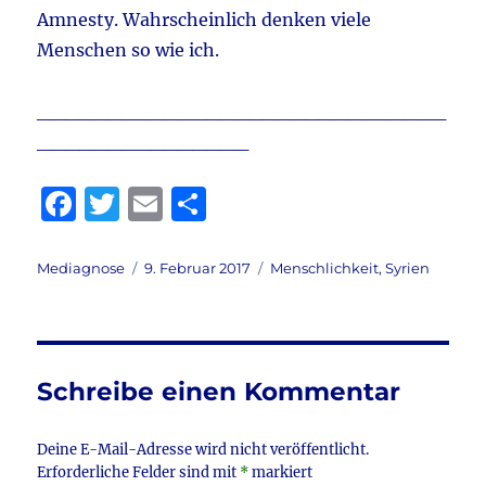
Amnesty. Wahrscheinlich denken viele
Menschen so wie ich.
_____________________________
_______________
F
T
E
T
a
w
m
ei
c
it
ai
le
Autor
Veröffentlicht
Kategorien
Mediagnose
9. Februar 2017
Menschlichkeit
,
Syrien
am
e
te
l
n
b
r
o
Schreibe einen Kommentar
o
k
Deine E-Mail-Adresse wird nicht veröffentlicht.
Erforderliche Felder sind mit
*
markiert