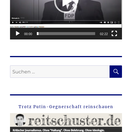
00:00
02:22
SU
Suche
nach:
Trotz Putin-Gegnerschaft reinschauen