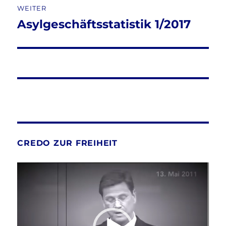
WEITER
Asylgeschäftsstatistik 1/2017
Nächster
Beitrag:
CREDO ZUR FREIHEIT
Video-
Player