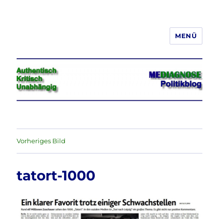
MENÜ
Jeder hat das Recht, seine
Meinung in Wort, Schrift und Bild
frei zu äußern und zu verbreiten
Vorheriges Bild
tatort-1000