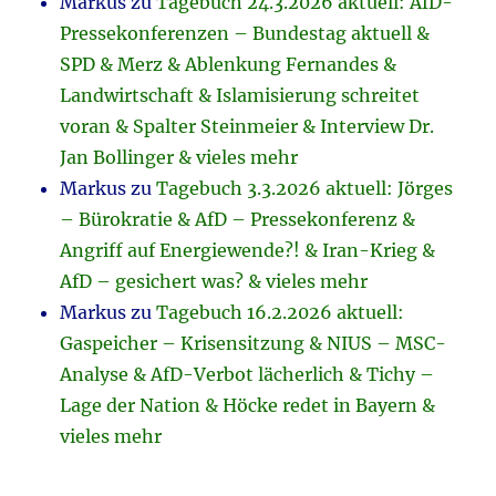
Markus
zu
Tagebuch 24.3.2026 aktuell: AfD-
Pressekonferenzen – Bundestag aktuell &
SPD & Merz & Ablenkung Fernandes &
Landwirtschaft & Islamisierung schreitet
voran & Spalter Steinmeier & Interview Dr.
Jan Bollinger & vieles mehr
Markus
zu
Tagebuch 3.3.2026 aktuell: Jörges
– Bürokratie & AfD – Pressekonferenz &
Angriff auf Energiewende?! & Iran-Krieg &
AfD – gesichert was? & vieles mehr
Markus
zu
Tagebuch 16.2.2026 aktuell:
Gaspeicher – Krisensitzung & NIUS – MSC-
Analyse & AfD-Verbot lächerlich & Tichy –
Lage der Nation & Höcke redet in Bayern &
vieles mehr