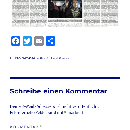
F
T
E
T
a
w
m
ei
c
it
ai
le
Veröffentlicht
Volle
15. November 2016
1261 × 463
am
Größe
e
te
l
n
b
r
o
Schreibe einen Kommentar
o
k
Deine E-Mail-Adresse wird nicht veröffentlicht.
Erforderliche Felder sind mit
*
markiert
KOMMENTAR
*