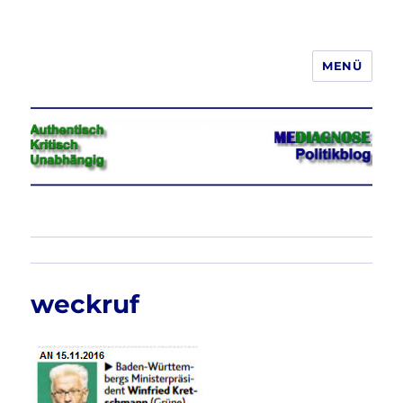
MENÜ
Jeder hat das Recht, seine
Meinung in Wort, Schrift und Bild
frei zu äußern und zu verbreiten
weckruf