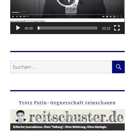
00:00
02:22
SU
Suche
nach:
Trotz Putin-Gegnerschaft reinschauen