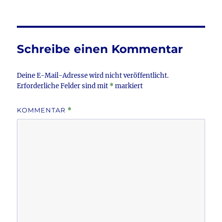
am
Größe
e
te
l
n
b
r
o
Schreibe einen Kommentar
o
k
Deine E-Mail-Adresse wird nicht veröffentlicht.
Erforderliche Felder sind mit
*
markiert
KOMMENTAR
*