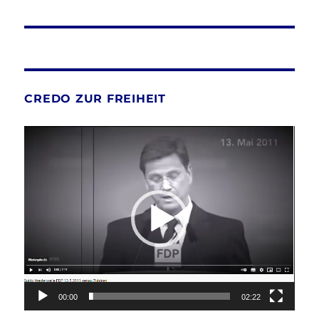
CREDO ZUR FREIHEIT
Video-
Player
00:00
02:22