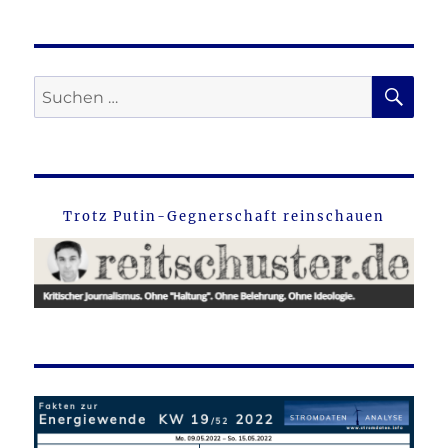
SU
Suche
nach:
Trotz Putin-Gegnerschaft reinschauen