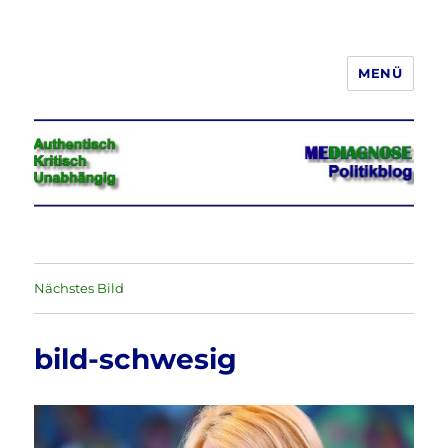
MENÜ
Jeder hat das Recht, seine
Meinung in Wort, Schrift und Bild
frei zu äußern und zu verbreiten
Nächstes Bild
bild-schwesig