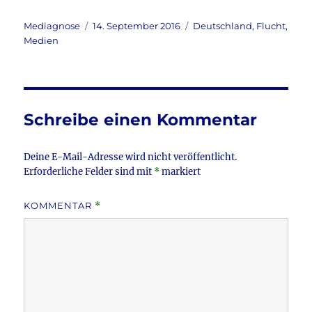
a
w
m
ei
c
it
ai
le
Autor
Veröffentlicht
Kategorien
Mediagnose
14. September 2016
Deutschland
,
Flucht
,
am
Medien
e
te
l
n
b
r
o
o
Schreibe einen Kommentar
k
Deine E-Mail-Adresse wird nicht veröffentlicht.
Erforderliche Felder sind mit
*
markiert
KOMMENTAR
*