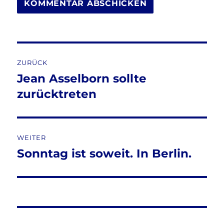
Beitragsnavigation
ZURÜCK
Jean Asselborn sollte
Vorheriger
Beitrag:
zurücktreten
WEITER
Sonntag ist soweit. In Berlin.
Nächster
Beitrag: