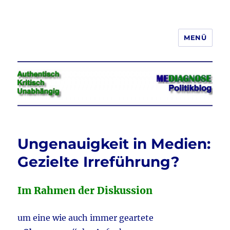
MENÜ
Jeder hat das Recht, seine
Meinung in Wort, Schrift und Bild
frei zu äußern und zu verbreiten
Ungenauigkeit in Medien:
Gezielte Irreführung?
Im Rahmen der Diskussion
um eine wie auch immer geartete