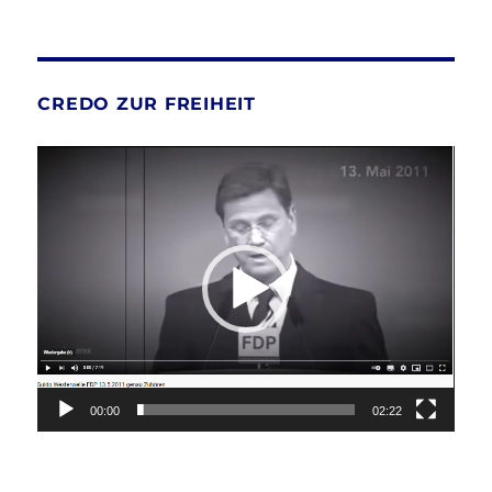
CREDO ZUR FREIHEIT
Video-
Player
00:00
02:22