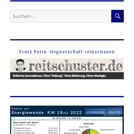
SU
Suche
nach:
Trotz Putin-Gegnerschaft reinschauen