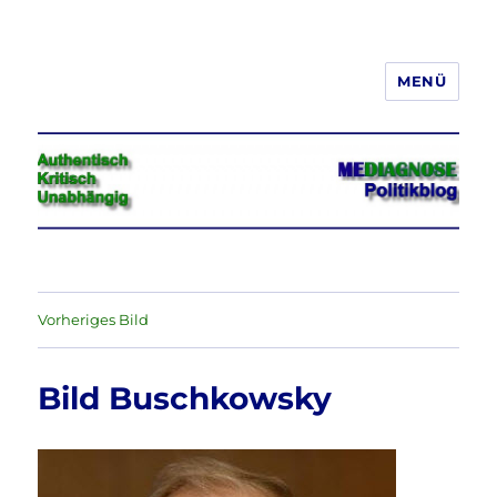
MENÜ
Jeder hat das Recht, seine
Meinung in Wort, Schrift und Bild
frei zu äußern und zu verbreiten
Vorheriges Bild
Bild Buschkowsky