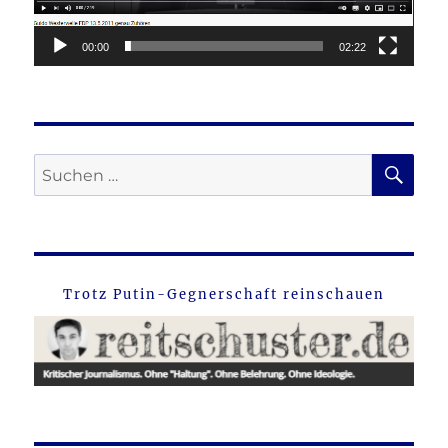
00:00
02:22
SU
Suche
nach:
Trotz Putin-Gegnerschaft reinschauen