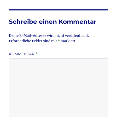
e
te
l
n
b
r
o
Schreibe einen Kommentar
o
k
Deine E-Mail-Adresse wird nicht veröffentlicht.
Erforderliche Felder sind mit
*
markiert
KOMMENTAR
*