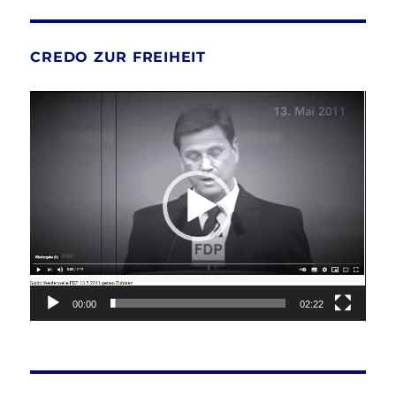
CREDO ZUR FREIHEIT
Video-
Player
00:00
02:22