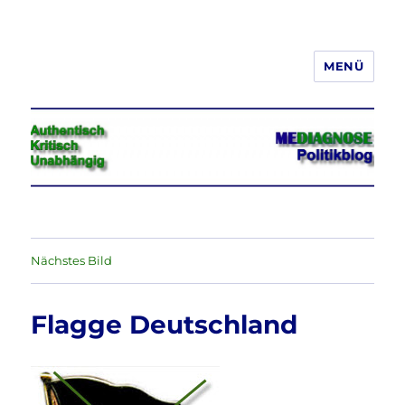
MENÜ
Jeder hat das Recht, seine
Meinung in Wort, Schrift und Bild
frei zu äußern und zu verbreiten
Nächstes Bild
Flagge Deutschland