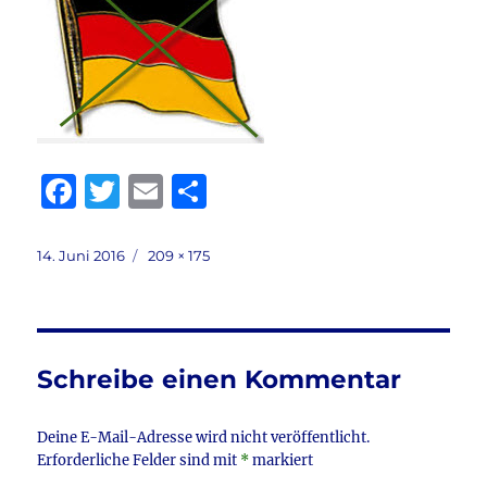
F
T
E
T
a
w
m
ei
c
it
ai
le
Veröffentlicht
Volle
14. Juni 2016
209 × 175
am
Größe
e
te
l
n
b
r
o
Schreibe einen Kommentar
o
k
Deine E-Mail-Adresse wird nicht veröffentlicht.
Erforderliche Felder sind mit
*
markiert