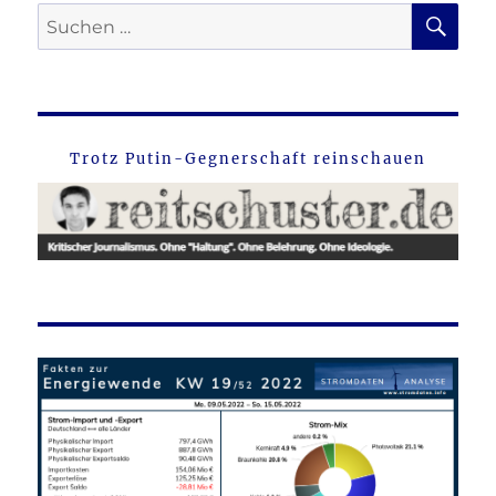
SU
Suche
nach:
Trotz Putin-Gegnerschaft reinschauen