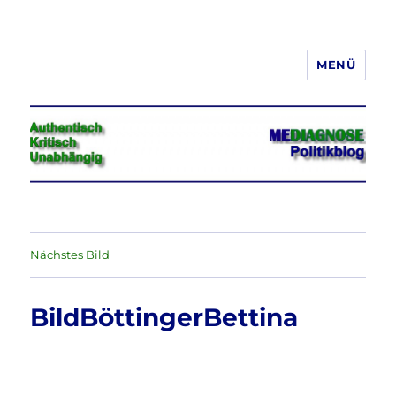
MENÜ
Jeder hat das Recht, seine
Meinung in Wort, Schrift und Bild
frei zu äußern und zu verbreiten
Nächstes Bild
BildBöttingerBettina