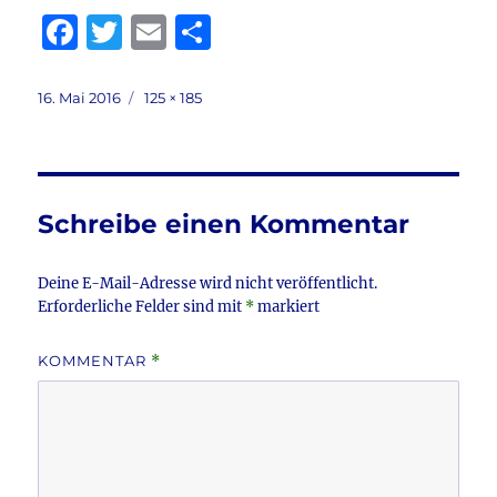
F
T
E
T
a
w
m
ei
c
it
ai
le
Veröffentlicht
Volle
16. Mai 2016
125 × 185
am
Größe
e
te
l
n
b
r
o
Schreibe einen Kommentar
o
k
Deine E-Mail-Adresse wird nicht veröffentlicht.
Erforderliche Felder sind mit
*
markiert
KOMMENTAR
*