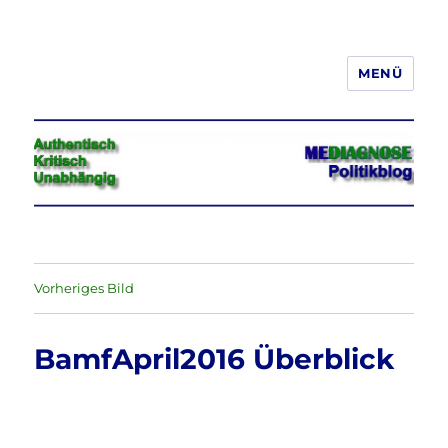
MENÜ
Jeder hat das Recht, seine
Meinung in Wort, Schrift und Bild
frei zu äußern und zu verbreiten
Vorheriges Bild
BamfApril2016 Überblick