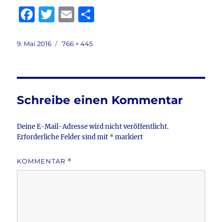
F
T
E
T
a
w
m
ei
c
it
ai
le
Veröffentlicht
Volle
9. Mai 2016
766 × 445
am
Größe
e
te
l
n
b
r
o
Schreibe einen Kommentar
o
k
Deine E-Mail-Adresse wird nicht veröffentlicht.
Erforderliche Felder sind mit
*
markiert
KOMMENTAR
*