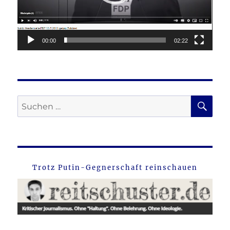
00:00
02:22
SU
Suche
nach:
Trotz Putin-Gegnerschaft reinschauen