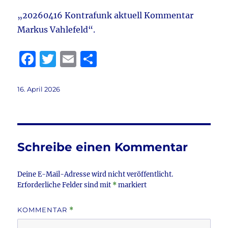
„20260416 Kontrafunk aktuell Kommentar
Markus Vahlefeld“.
F
T
E
T
a
w
m
ei
c
it
ai
le
Veröffentlicht
16. April 2026
am
e
te
l
n
b
r
o
Schreibe einen Kommentar
o
k
Deine E-Mail-Adresse wird nicht veröffentlicht.
Erforderliche Felder sind mit
*
markiert
KOMMENTAR
*