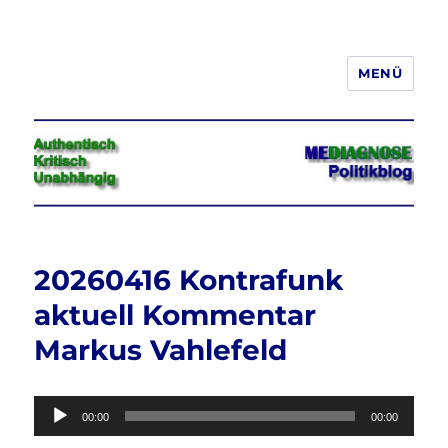
MENÜ
Jeder hat das Recht, seine
Meinung in Wort, Schrift und Bild
frei zu äußern und zu verbreiten
20260416 Kontrafunk
aktuell Kommentar
Markus Vahlefeld
Audio-
00:00
00:00
Player