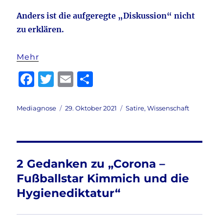
Anders ist die aufgeregte „Diskussion“ nicht
zu erklären.
Mehr
F
T
E
T
a
w
m
ei
c
it
ai
le
Autor
Veröffentlicht
Kategorien
Mediagnose
29. Oktober 2021
Satire
,
Wissenschaft
am
e
te
l
n
b
r
o
2 Gedanken zu „Corona –
o
Fußballstar Kimmich und die
k
Hygienediktatur“