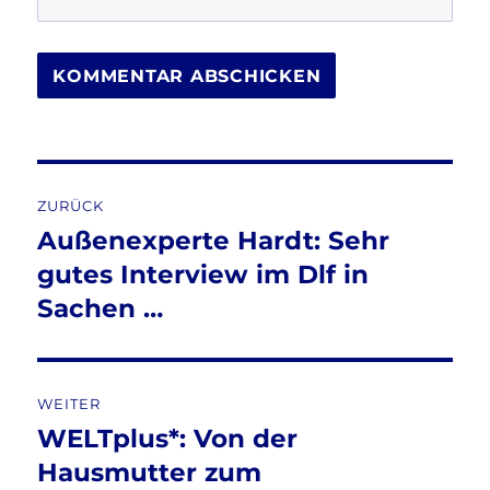
Beitragsnavigation
ZURÜCK
Außenexperte Hardt: Sehr
Vorheriger
Beitrag:
gutes Interview im Dlf in
Sachen …
WEITER
WELTplus*: Von der
Nächster
Beitrag:
Hausmutter zum