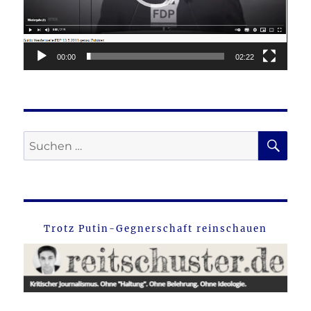
00:00
02:22
SU
Suche
nach:
Trotz Putin-Gegnerschaft reinschauen