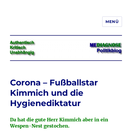
MENÜ
Jeder hat das Recht, seine
Meinung in Wort, Schrift und Bild
frei zu äußern und zu verbreiten
Corona – Fußballstar
Kimmich und die
Hygienediktatur
Da hat die gute Herr Kimmich aber in ein
Wespen-Nest gestochen.