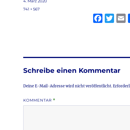
Veröffentlicht
4. März 2020
am
Volle
741 × 567
Größe
F
T
a
w
c
it
a
e
te
l
b
r
o
Schreibe einen Kommentar
o
k
Deine E-Mail-Adresse wird nicht veröffentlicht.
Erforderl
KOMMENTAR
*