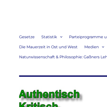
Jeder hat das Recht, sein
verbreiten
Gesetze
Statistik
Parteiprogramme u.
Die Mauerzeit in Ost und West
Medien
Naturwissenschaft & Philosophie: Gaßners Le