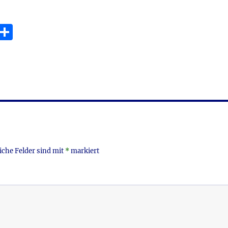
E
T
m
ei
i
le
n
iche Felder sind mit
*
markiert