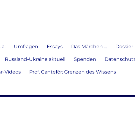
e Meinung in Wort, Schrift und
 a.
Umfragen
Essays
Das Märchen …
Dossier
Russland-Ukraine aktuell
Spenden
Datenschutz
hr-Videos
Prof. Ganteför: Grenzen des Wissens