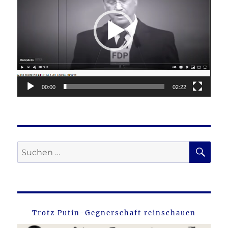
00:00
02:22
SU
Suche
nach:
Trotz Putin-Gegnerschaft reinschauen