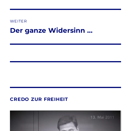
WEITER
Der ganze Widersinn …
Nächster
Beitrag:
CREDO ZUR FREIHEIT
Video-
Player