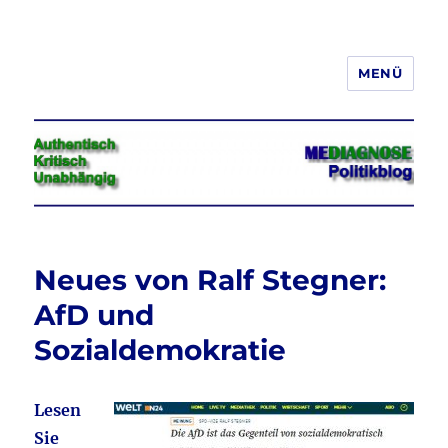
MENÜ
Jeder hat das Recht, seine
Meinung in Wort, Schrift und Bild
frei zu äußern und zu verbreiten
Neues von Ralf Stegner:
AfD und
Sozialdemokratie
Lesen
Sie