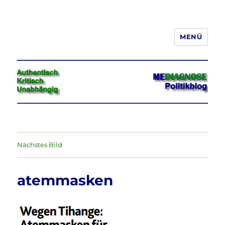
MENÜ
Jeder hat das Recht, seine
Meinung in Wort, Schrift und Bild
frei zu äußern und zu verbreiten
Nächstes Bild
atemmasken