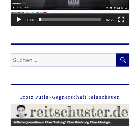
00:00
02:22
SU
Suche
nach:
Trotz Putin-Gegnerschaft reinschauen