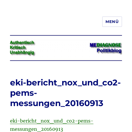
MENÜ
Jeder hat das Recht, seine
Meinung in Wort, Schrift und Bild
frei zu äußern und zu verbreiten
eki-bericht_nox_und_co2-
pems-
messungen_20160913
eki-bericht_nox_und_co2-pems-
messungen_20160913