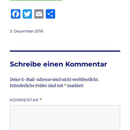
F
T
E
T
a
w
m
ei
c
it
ai
le
Veröffentlicht
3. Dezember 2016
am
e
te
l
n
b
r
o
Schreibe einen Kommentar
o
k
Deine E-Mail-Adresse wird nicht veröffentlicht.
Erforderliche Felder sind mit
*
markiert
KOMMENTAR
*