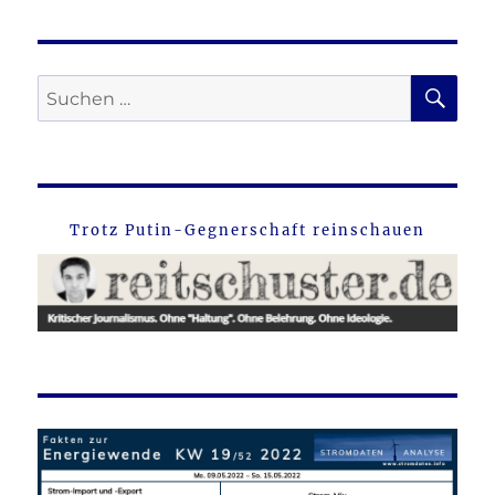
SU
Suche
nach:
Trotz Putin-Gegnerschaft reinschauen