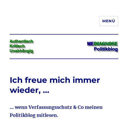
MENÜ
Jeder hat das Recht, seine
Meinung in Wort, Schrift und Bild
frei zu äußern und zu verbreiten
Ich freue mich immer
wieder, …
… wenn Verfassungsschutz & Co meinen
Politikblog mitlesen.