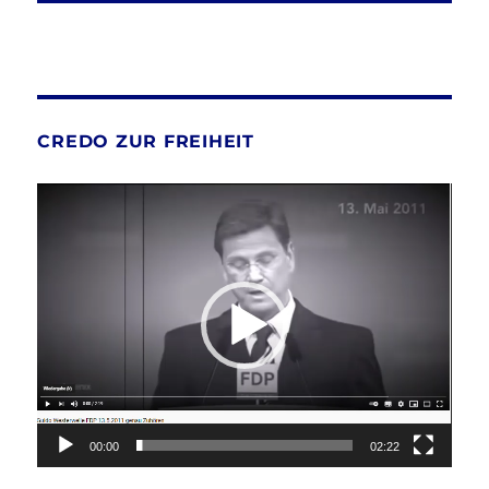
CREDO ZUR FREIHEIT
Video-
Player
00:00
02:22