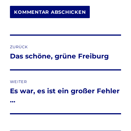
Beitragsnavigation
ZURÜCK
Das schöne, grüne Freiburg
Vorheriger
Beitrag:
WEITER
Es war, es ist ein großer Fehler
Nächster
Beitrag:
…