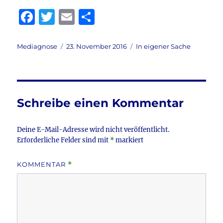
F
T
E
T
a
w
m
ei
c
it
ai
le
Autor
Veröffentlicht
Kategorien
Mediagnose
23. November 2016
In eigener Sache
am
e
te
l
n
b
r
o
Schreibe einen Kommentar
o
k
Deine E-Mail-Adresse wird nicht veröffentlicht.
Erforderliche Felder sind mit
*
markiert
KOMMENTAR
*