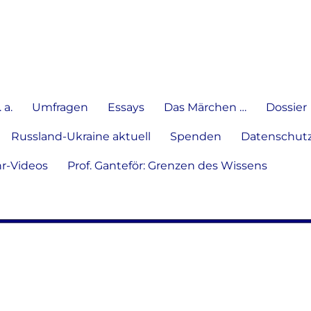
e Meinung in Wort, Schrift und
 a.
Umfragen
Essays
Das Märchen …
Dossier
Russland-Ukraine aktuell
Spenden
Datenschutz
hr-Videos
Prof. Ganteför: Grenzen des Wissens