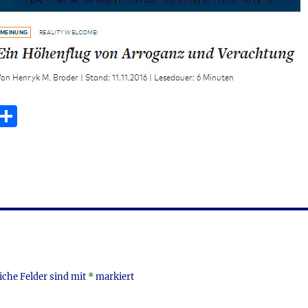
E
T
m
ei
i
le
n
iche Felder sind mit
*
markiert