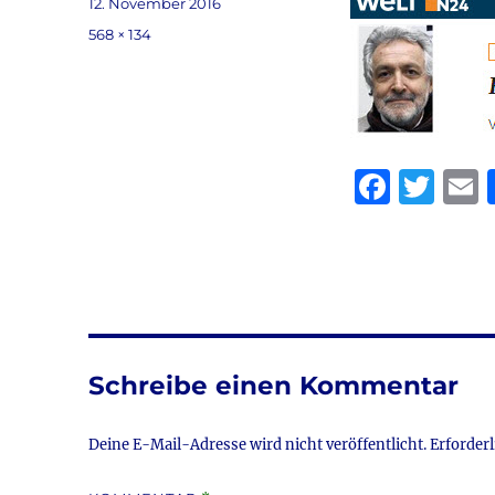
Veröffentlicht
12. November 2016
am
Volle
568 × 134
Größe
F
T
a
w
c
it
a
e
te
l
b
r
o
Schreibe einen Kommentar
o
k
Deine E-Mail-Adresse wird nicht veröffentlicht.
Erforderl