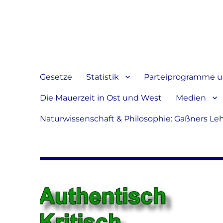
Jeder hat das Recht, sein
verbreiten
Gesetze
Statistik
Parteiprogramme u.
Die Mauerzeit in Ost und West
Medien
Naturwissenschaft & Philosophie: Gaßners Le