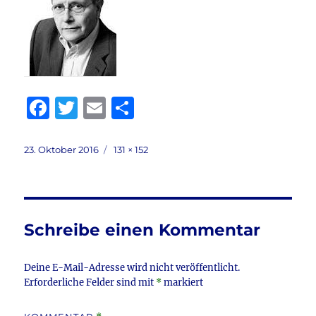
F
T
E
T
a
w
m
ei
c
it
ai
le
Veröffentlicht
Volle
23. Oktober 2016
131 × 152
am
Größe
e
te
l
n
b
r
o
Schreibe einen Kommentar
o
k
Deine E-Mail-Adresse wird nicht veröffentlicht.
Erforderliche Felder sind mit
*
markiert