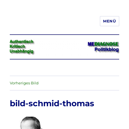
MENÜ
Jeder hat das Recht, seine
Meinung in Wort, Schrift und Bild
frei zu äußern und zu verbreiten
Vorheriges Bild
bild-schmid-thomas