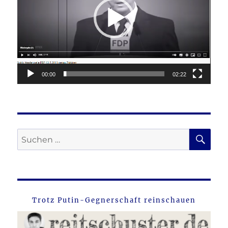
00:00
02:22
SU
Suche
nach:
Trotz Putin-Gegnerschaft reinschauen