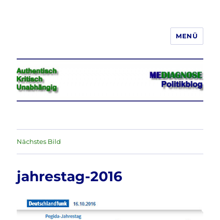
MENÜ
Jeder hat das Recht, seine
Meinung in Wort, Schrift und Bild
frei zu äußern und zu verbreiten
Nächstes Bild
jahrestag-2016