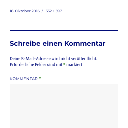
a
w
m
ei
c
it
ai
le
Veröffentlicht
Volle
16. Oktober 2016
532 × 597
am
Größe
e
te
l
n
b
r
o
Schreibe einen Kommentar
o
k
Deine E-Mail-Adresse wird nicht veröffentlicht.
Erforderliche Felder sind mit
*
markiert
KOMMENTAR
*