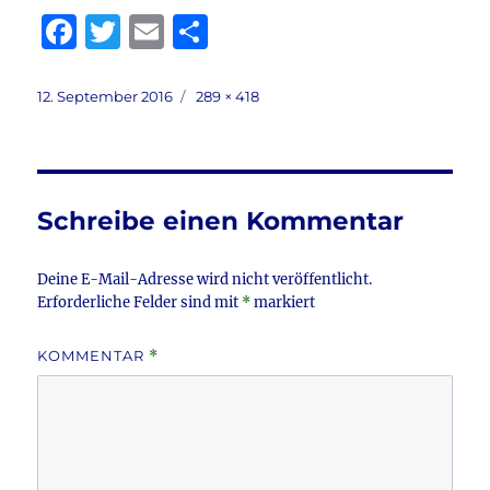
F
T
E
T
a
w
m
ei
c
it
ai
le
Veröffentlicht
Volle
12. September 2016
289 × 418
am
Größe
e
te
l
n
b
r
o
Schreibe einen Kommentar
o
k
Deine E-Mail-Adresse wird nicht veröffentlicht.
Erforderliche Felder sind mit
*
markiert
KOMMENTAR
*