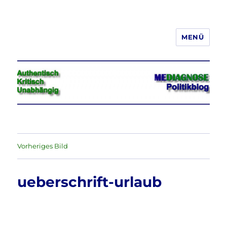
MENÜ
Jeder hat das Recht, seine
Meinung in Wort, Schrift und Bild
frei zu äußern und zu verbreiten
Vorheriges Bild
ueberschrift-urlaub