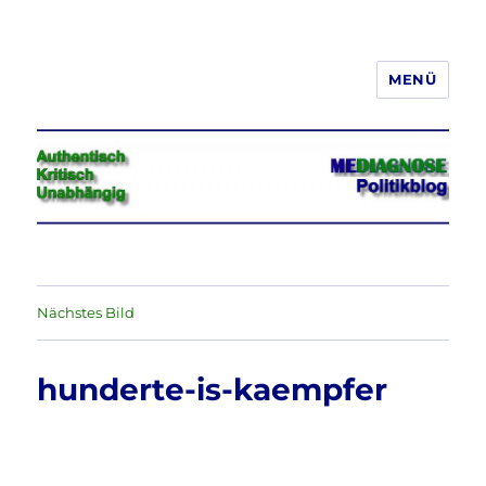
MENÜ
Jeder hat das Recht, seine
Meinung in Wort, Schrift und Bild
frei zu äußern und zu verbreiten
Nächstes Bild
hunderte-is-kaempfer