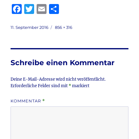
F
T
E
T
a
w
m
ei
c
it
ai
le
Veröffentlicht
Volle
11. September 2016
856 × 316
am
Größe
e
te
l
n
b
r
o
Schreibe einen Kommentar
o
k
Deine E-Mail-Adresse wird nicht veröffentlicht.
Erforderliche Felder sind mit
*
markiert
KOMMENTAR
*