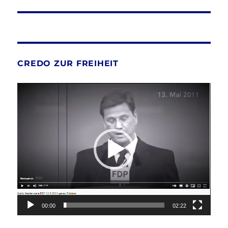
CREDO ZUR FREIHEIT
Video-
Player
00:00
02:22