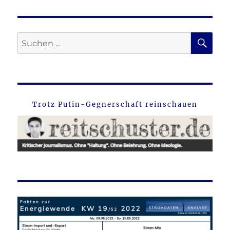
SU
Suche
nach:
Trotz Putin-Gegnerschaft reinschauen