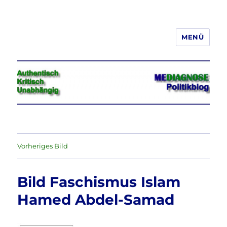
MENÜ
Jeder hat das Recht, seine
Meinung in Wort, Schrift und Bild
frei zu äußern und zu verbreiten
Vorheriges Bild
Bild Faschismus Islam
Hamed Abdel-Samad