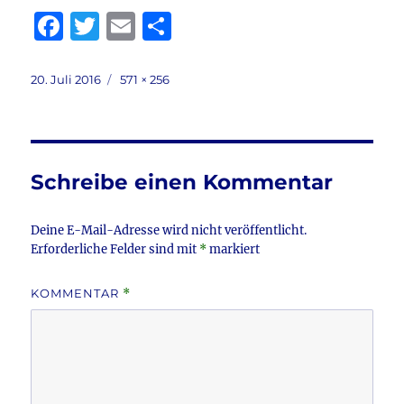
F
T
E
T
a
w
m
ei
c
it
ai
le
Veröffentlicht
Volle
20. Juli 2016
571 × 256
am
Größe
e
te
l
n
b
r
o
Schreibe einen Kommentar
o
k
Deine E-Mail-Adresse wird nicht veröffentlicht.
Erforderliche Felder sind mit
*
markiert
KOMMENTAR
*