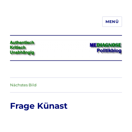
MENÜ
Jeder hat das Recht, seine
Meinung in Wort, Schrift und Bild
frei zu äußern und zu verbreiten
Nächstes Bild
Frage Künast