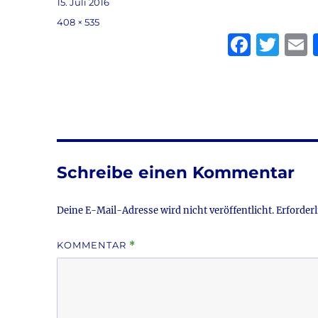
Veröffentlicht
15. Juli 2016
am
Volle
408 × 535
Größe
F
T
a
w
c
it
a
e
te
l
b
r
o
Schreibe einen Kommentar
o
k
Deine E-Mail-Adresse wird nicht veröffentlicht.
Erforderl
KOMMENTAR
*