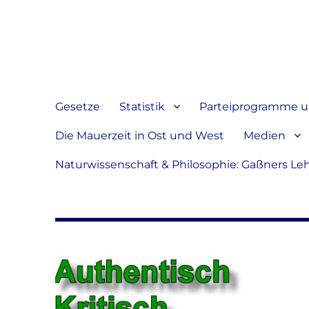
Jeder hat das Recht, sein
verbreiten
Gesetze
Statistik
Parteiprogramme u.
Die Mauerzeit in Ost und West
Medien
Naturwissenschaft & Philosophie: Gaßners Le