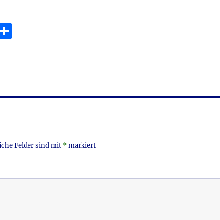
E
T
m
ei
i
le
n
iche Felder sind mit
*
markiert