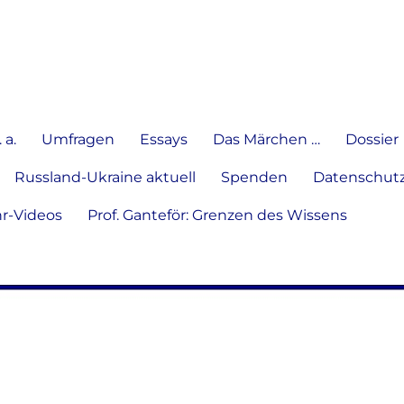
e Meinung in Wort, Schrift und
 a.
Umfragen
Essays
Das Märchen …
Dossier
Russland-Ukraine aktuell
Spenden
Datenschutz
hr-Videos
Prof. Ganteför: Grenzen des Wissens