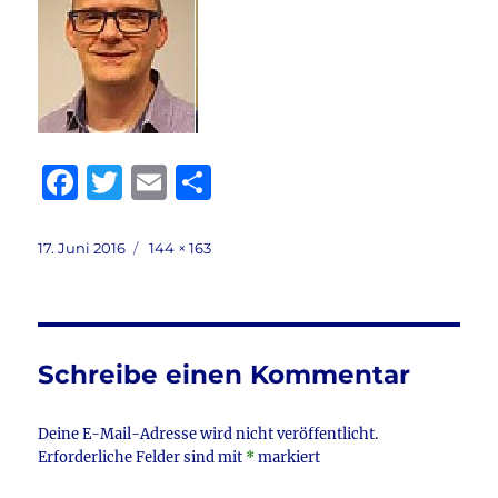
F
T
E
T
a
w
m
ei
c
it
ai
le
Veröffentlicht
Volle
17. Juni 2016
144 × 163
am
Größe
e
te
l
n
b
r
o
Schreibe einen Kommentar
o
k
Deine E-Mail-Adresse wird nicht veröffentlicht.
Erforderliche Felder sind mit
*
markiert