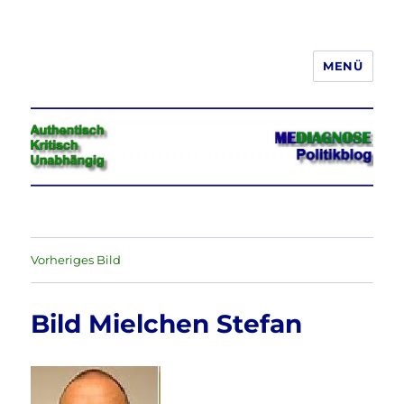
MENÜ
Jeder hat das Recht, seine
Meinung in Wort, Schrift und Bild
frei zu äußern und zu verbreiten
Vorheriges Bild
Bild Mielchen Stefan