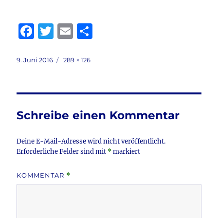
F
T
E
T
a
w
m
ei
c
it
ai
le
Veröffentlicht
Volle
9. Juni 2016
289 × 126
am
Größe
e
te
l
n
b
r
o
Schreibe einen Kommentar
o
k
Deine E-Mail-Adresse wird nicht veröffentlicht.
Erforderliche Felder sind mit
*
markiert
KOMMENTAR
*