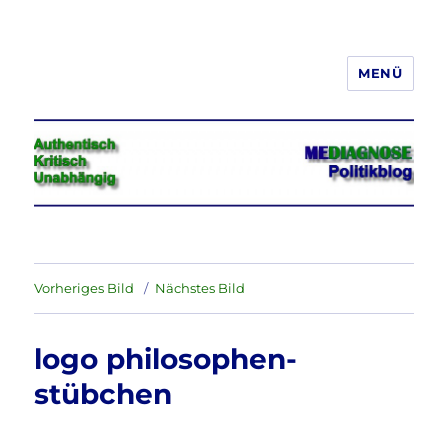
MENÜ
Jeder hat das Recht, seine
Meinung in Wort, Schrift und Bild
frei zu äußern und zu verbreiten
Vorheriges Bild
Nächstes Bild
logo philosophen-
stübchen