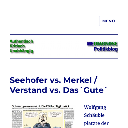
MENÜ
Jeder hat das Recht, seine
Meinung in Wort, Schrift und Bild
frei zu äußern und zu verbreiten
Seehofer vs. Merkel /
Verstand vs. Das´Gute`
Wolfgang
Schäuble
platzte der