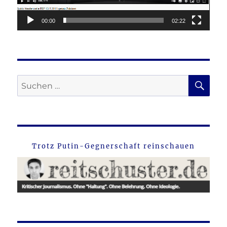
00:00
02:22
SU
Suche
nach:
Trotz Putin-Gegnerschaft reinschauen