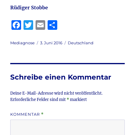
Rüdiger Stobbe
F
T
E
T
a
w
m
ei
c
it
ai
le
Autor
Veröffentlicht
Kategorien
Mediagnose
3. Juni 2016
Deutschland
am
e
te
l
n
b
r
o
Schreibe einen Kommentar
o
k
Deine E-Mail-Adresse wird nicht veröffentlicht.
Erforderliche Felder sind mit
*
markiert
KOMMENTAR
*