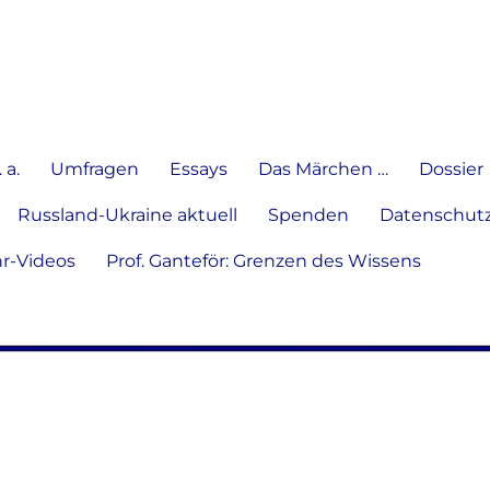
e Meinung in Wort, Schrift und
 a.
Umfragen
Essays
Das Märchen …
Dossier
Russland-Ukraine aktuell
Spenden
Datenschutz
hr-Videos
Prof. Ganteför: Grenzen des Wissens