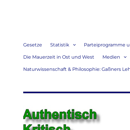
Jeder hat das Recht, sein
verbreiten
Gesetze
Statistik
Parteiprogramme u.
Die Mauerzeit in Ost und West
Medien
Naturwissenschaft & Philosophie: Gaßners Le