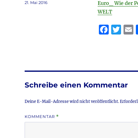
Veröffentlicht
21. Mai 2016
Euro_ Wie der P
am
WELT
F
T
a
w
c
it
a
e
te
l
b
r
o
Schreibe einen Kommentar
o
k
Deine E-Mail-Adresse wird nicht veröffentlicht.
Erforderl
KOMMENTAR
*