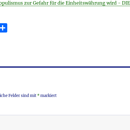
opulismus zur Gefahr für die Einheitswährung wird - DIE
E
T
m
ei
i
le
n
iche Felder sind mit
*
markiert