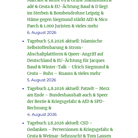
Marcant & Rente 63 & Grüne Stahlindustrie
adé & Ceuta & EU-Ächtung Baud & D liegt
im Sterben & Bombendrohne Leipzig &
Häme gegen Siegmund stärkt AfD & Nico
Paech & 1.000 Juristen & vieles mehr
6. August 2026
Tagebuch 5.8.2026 aktuell: Islamische
Selbstoffenbarung & Strom-
Abschaltplattform & Queer-Angriff auf
Deutschland & EU-Ächtung für Jacques
Baud & Winter-Talk – Ulrich Siegmund &
Ceuta – Ruhs – Knauss & vieles mehr
5. August 2026
Tagebuch 4.8.2026 aktuell: Patzelt – Merz
am Ende – Bundeshaushalt auch & Speer
der Bestie & Kriegsgefahr & AfD & SPD-
Rechnung &
4. August 2026
Tagebuch 3.8.2026 aktuell: CSD –
Gedanken – Perversionen & Kriegsgefahr &
Ceuta & Weimar-Sehnsucht & Tom Lausen