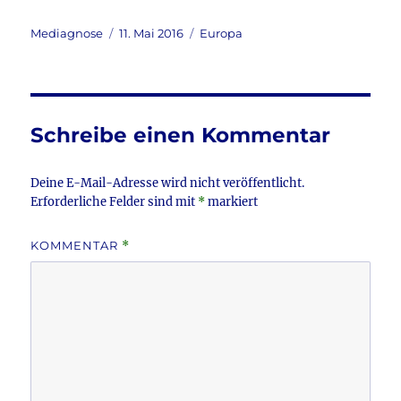
a
w
m
ei
c
it
ai
le
Autor
Veröffentlicht
Kategorien
Mediagnose
11. Mai 2016
Europa
am
e
te
l
n
b
r
o
Schreibe einen Kommentar
o
k
Deine E-Mail-Adresse wird nicht veröffentlicht.
Erforderliche Felder sind mit
*
markiert
KOMMENTAR
*