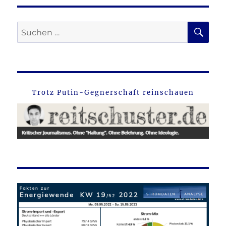
SU
Suche
nach:
Trotz Putin-Gegnerschaft reinschauen