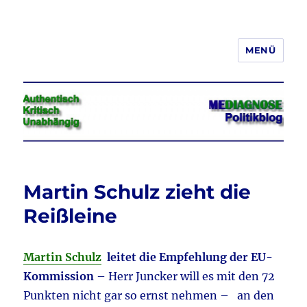
MENÜ
Jeder hat das Recht, seine
Meinung in Wort, Schrift und Bild
frei zu äußern und zu verbreiten
Martin Schulz zieht die
Reißleine
Martin Schulz
leitet die Empfehlung der EU-
Kommission
– Herr Juncker will es mit den 72
Punkten nicht gar so ernst nehmen – an den