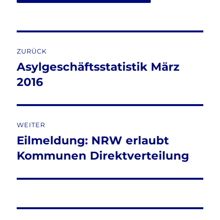
Beitragsnavigation
ZURÜCK
Asylgeschäftsstatistik März
Vorheriger
Beitrag:
2016
WEITER
Eilmeldung: NRW erlaubt
Nächster
Beitrag:
Kommunen Direktverteilung