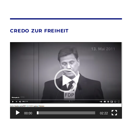
CREDO ZUR FREIHEIT
Video-
Player
00:00
02:22