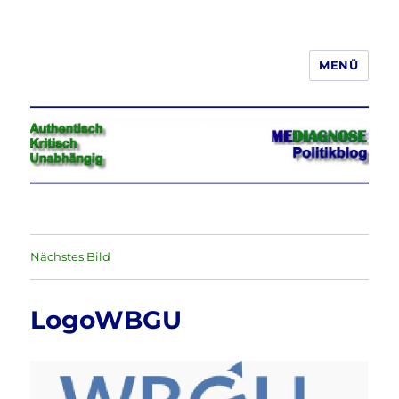
MENÜ
Jeder hat das Recht, seine
Meinung in Wort, Schrift und Bild
frei zu äußern und zu verbreiten
Nächstes Bild
LogoWBGU