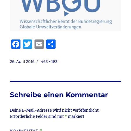
F
T
E
T
a
w
m
ei
c
it
ai
le
Veröffentlicht
Volle
26. April 2016
463 × 183
am
Größe
e
te
l
n
b
r
o
Schreibe einen Kommentar
o
k
Deine E-Mail-Adresse wird nicht veröffentlicht.
Erforderliche Felder sind mit
*
markiert
KOMMENTAR
*