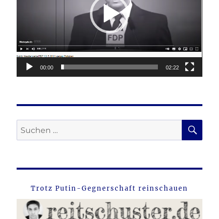
00:00
02:22
SU
Suche
nach:
Trotz Putin-Gegnerschaft reinschauen