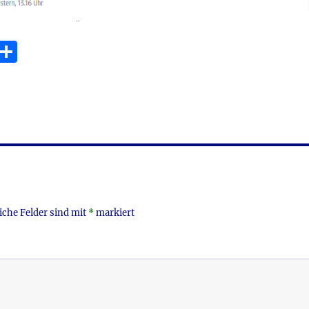
E
T
m
ei
i
le
n
iche Felder sind mit
*
markiert