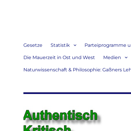
Jeder hat das Recht, sein
verbreiten
Gesetze
Statistik
Parteiprogramme u.
Die Mauerzeit in Ost und West
Medien
Naturwissenschaft & Philosophie: Gaßners Le