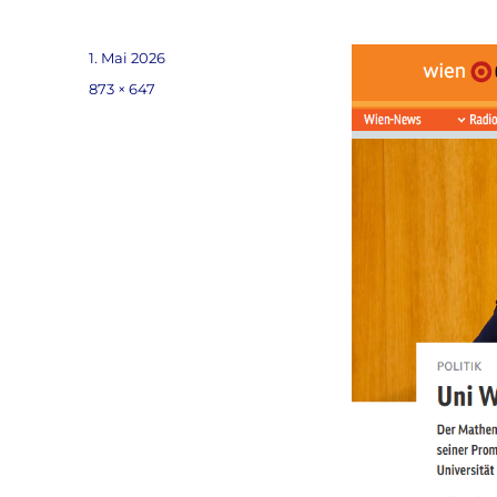
Veröffentlicht
1. Mai 2026
am
Volle
873 × 647
Größe