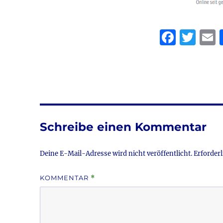
F
T
a
w
c
it
a
e
te
l
b
r
o
Schreibe einen Kommentar
o
k
Deine E-Mail-Adresse wird nicht veröffentlicht.
Erforderl
KOMMENTAR
*