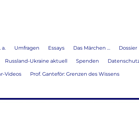
e Meinung in Wort, Schrift und
 a.
Umfragen
Essays
Das Märchen …
Dossier
Russland-Ukraine aktuell
Spenden
Datenschutz
hr-Videos
Prof. Ganteför: Grenzen des Wissens