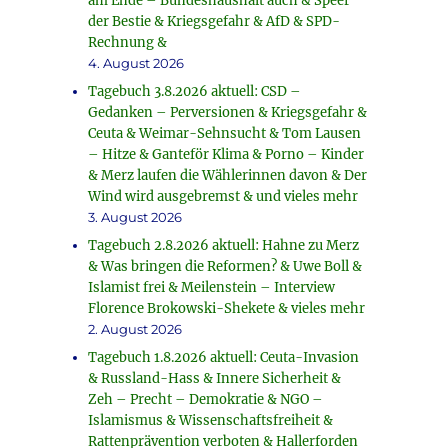
am Ende – Bundeshaushalt auch & Speer
der Bestie & Kriegsgefahr & AfD & SPD-
Rechnung &
4. August 2026
Tagebuch 3.8.2026 aktuell: CSD –
Gedanken – Perversionen & Kriegsgefahr &
Ceuta & Weimar-Sehnsucht & Tom Lausen
– Hitze & Ganteför Klima & Porno – Kinder
& Merz laufen die Wählerinnen davon & Der
Wind wird ausgebremst & und vieles mehr
3. August 2026
Tagebuch 2.8.2026 aktuell: Hahne zu Merz
& Was bringen die Reformen? & Uwe Boll &
Islamist frei & Meilenstein – Interview
Florence Brokowski-Shekete & vieles mehr
2. August 2026
Tagebuch 1.8.2026 aktuell: Ceuta-Invasion
& Russland-Hass & Innere Sicherheit &
Zeh – Precht – Demokratie & NGO –
Islamismus & Wissenschaftsfreiheit &
Rattenprävention verboten & Hallerforden