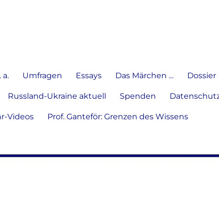
e Meinung in Wort, Schrift und
 a.
Umfragen
Essays
Das Märchen …
Dossier
Russland-Ukraine aktuell
Spenden
Datenschutz
hr-Videos
Prof. Ganteför: Grenzen des Wissens