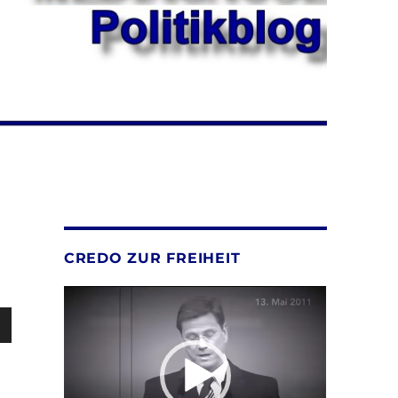
CREDO ZUR FREIHEIT
Video-
Player
sten
unter
en,