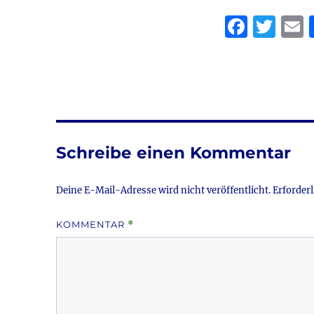
F
T
a
w
c
it
a
e
te
l
b
r
o
Schreibe einen Kommentar
o
k
Deine E-Mail-Adresse wird nicht veröffentlicht.
Erforderl
KOMMENTAR
*