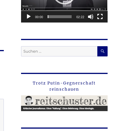
rke
00:00
02:22
SUCHEN
Suche
nach:
Trotz Putin-Gegnerschaft
reinschauen