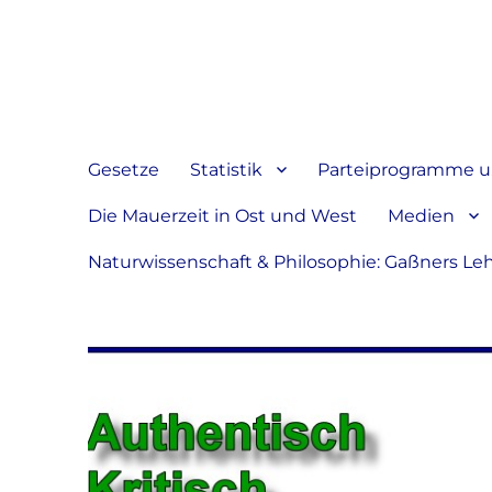
Jeder hat das Recht, sein
verbreiten
Gesetze
Statistik
Parteiprogramme u.
Die Mauerzeit in Ost und West
Medien
Naturwissenschaft & Philosophie: Gaßners Le