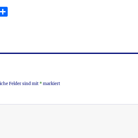
die
E
T
Lautstä
m
ei
zu
i
le
regeln.
n
iche Felder sind mit
*
markiert