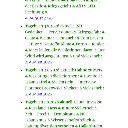
am Ende – Bundeshaushalt auch & Speer
der Bestie & Kriegsgefahr & AfD & SPD-
Rechnung &
4. August 2026
Tagebuch 3.8.2026 aktuell: CSD –
Gedanken – Perversionen & Kriegsgefahr &
Ceuta & Weimar-Sehnsucht & Tom Lausen
– Hitze & Ganteför Klima & Porno – Kinder
& Merz laufen die Wählerinnen davon & Der
Wind wird ausgebremst & und vieles mehr
3. August 2026
Tagebuch 2.8.2026 aktuell: Hahne zu Merz
& Was bringen die Reformen? & Uwe Boll &
Islamist frei & Meilenstein – Interview
Florence Brokowski-Shekete & vieles mehr
2. August 2026
Tagebuch 1.8.2026 aktuell: Ceuta-Invasion
& Russland-Hass & Innere Sicherheit &
Zeh – Precht – Demokratie & NGO –
Islamismus & Wissenschaftsfreiheit &
Rattenprävention verboten & Hallerforden