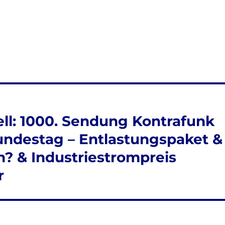
ll: 1000. Sendung Kontrafunk
Bundestag – Entlastungspaket &
n? & Industriestrompreis
r