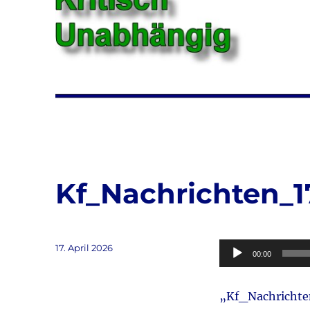
Kf_Nachrichten_
Veröffentlicht
Audio-
17. April 2026
00:00
am
Player
„Kf_Nachricht