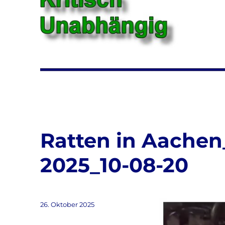
Ratten in Aachen
2025_10-08-20
Veröffentlicht
Video-
26. Oktober 2025
am
Player