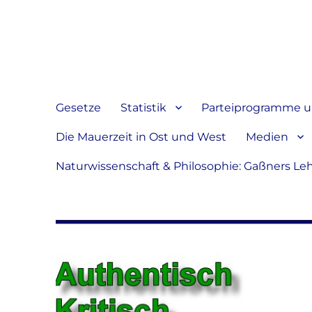
Jeder hat das Recht, sein
verbreiten
Gesetze
Statistik
Parteiprogramme u.
Die Mauerzeit in Ost und West
Medien
Naturwissenschaft & Philosophie: Gaßners Le