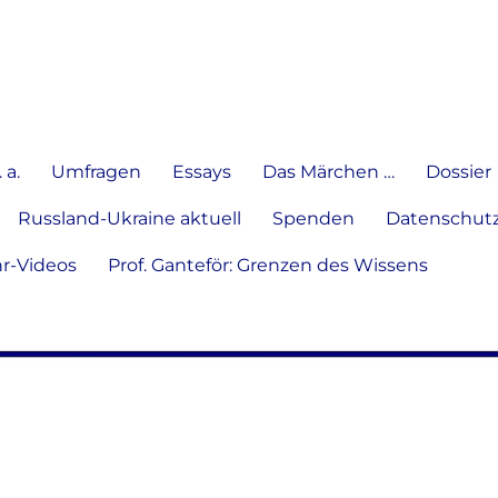
e Meinung in Wort, Schrift und
 a.
Umfragen
Essays
Das Märchen …
Dossier
Russland-Ukraine aktuell
Spenden
Datenschutz
hr-Videos
Prof. Ganteför: Grenzen des Wissens