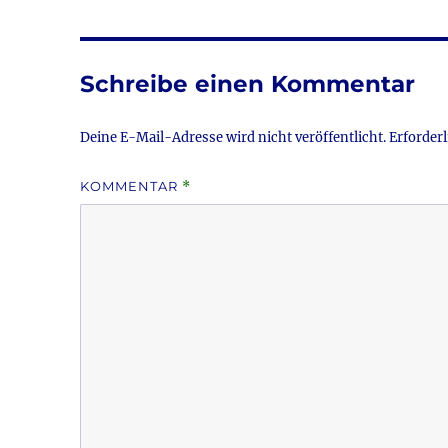
e
te
l
b
r
o
Schreibe einen Kommentar
o
k
Deine E-Mail-Adresse wird nicht veröffentlicht.
Erforderl
KOMMENTAR
*