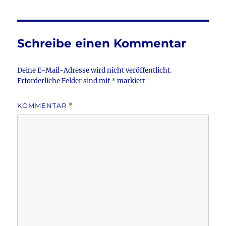
e
te
l
n
b
r
o
Schreibe einen Kommentar
o
k
Deine E-Mail-Adresse wird nicht veröffentlicht.
Erforderliche Felder sind mit
*
markiert
KOMMENTAR
*