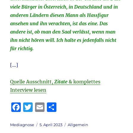
viele Bürger in Österreich, in Deutschland und in
anderen Ländern diesen Mann als Hassfigur
ansehen und ihn verachten, ist das eine. Das
andere ist, ob man den Saal verlässt, wenn man
ihn nicht hören will. Ich halte es jedenfalls nicht
für richtig.
[…]
Quelle Ausschnitt,
Zitate
& komplettes
Interview lesen
F
T
E
T
a
w
m
ei
c
it
ai
le
Autor
Veröffentlicht
Kategorien
Mediagnose
5. April 2023
Allgemein
am