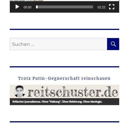
00:00
02:22
SU
Suche
nach:
Trotz Putin-Gegnerschaft reinschauen