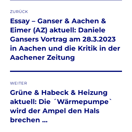
Beitragsnavigation
ZURÜCK
Essay – Ganser & Aachen &
Vorheriger
Beitrag:
Eimer (AZ) aktuell: Daniele
Gansers Vortrag am 28.3.2023
in Aachen und die Kritik in der
Aachener Zeitung
WEITER
Grüne & Habeck & Heizung
Nächster
Beitrag:
aktuell: Die ´Wärmepumpe`
wird der Ampel den Hals
brechen …