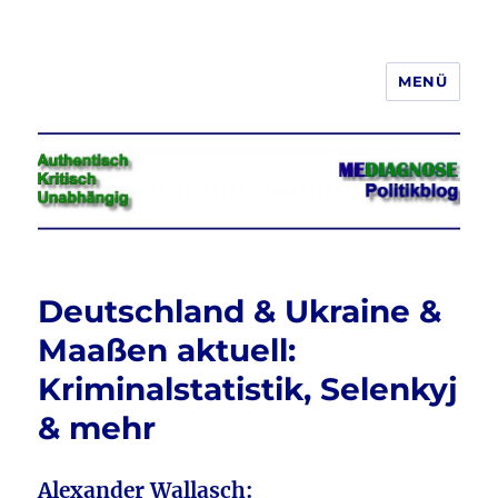
MENÜ
Jeder hat das Recht, seine
Meinung in Wort, Schrift und Bild
frei zu äußern und zu verbreiten
Deutschland & Ukraine &
Maaßen aktuell:
Kriminalstatistik, Selenkyj
& mehr
Alexander Wallasch: