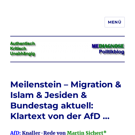
MENÜ
Jeder hat das Recht, seine
Meinung in Wort, Schrift und Bild
frei zu äußern und zu verbreiten
Meilenstein – Migration &
Islam & Jesiden &
Bundestag aktuell:
Klartext von der AfD …
AfD:
Knaller-Rede von
Martin Sichert*