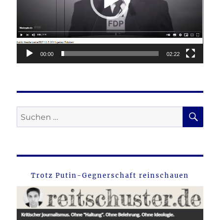
00:00
02:22
SU
Suche
nach:
Trotz Putin-Gegnerschaft reinschauen