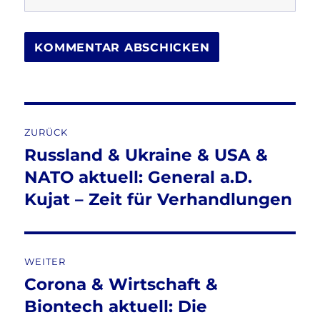
Beitragsnavigation
ZURÜCK
Russland & Ukraine & USA &
Vorheriger
Beitrag:
NATO aktuell: General a.D.
Kujat – Zeit für Verhandlungen
WEITER
Corona & Wirtschaft &
Nächster
Beitrag:
Biontech aktuell: Die