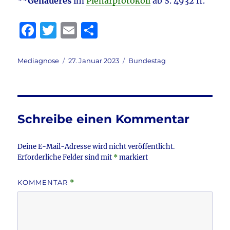
**
Genaueres
im
Plenarprotokoll
ab S. 4932 ff.
F
T
E
T
a
w
m
ei
c
it
ai
le
Autor
Veröffentlicht
Kategorien
Mediagnose
27. Januar 2023
Bundestag
am
e
te
l
n
b
r
o
Schreibe einen Kommentar
o
k
Deine E-Mail-Adresse wird nicht veröffentlicht.
Erforderliche Felder sind mit
*
markiert
KOMMENTAR
*